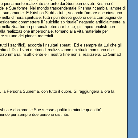
è pienamente realizzato soltanto dai Suoi puri devoti. Krishna è
na delle Sue forme. Nel mondo trascendentale Krishna ricambia l'amore di
o il suo amante. E Krishna Si dà a tutti, secondo l'amore che ciascuno
nella dimora spirituale, tutti i puri devoti godono della compagnia del
esiderano commettere il "suicidio spirituale" negando artificialmente la
a nella Sua forma personale eterna e felice, gli impersonalisti non
 alla realizzazione impersonale, tornano alla vita materiale per
re su uno dei pianeti materiali.
i i sacrifici), accorda i risultati sperati. Ed è sempre da Lui che gli
rdia di Dio. I vari metodi di realizzazione spirituale non sono che
zo rimarrà insufficiente e il nostro fine non si realizzerà. Lo Srimad
io, la Persona Suprema, con tutto il cuore. Si raggiungerà allora la
rishna e abbiamo le Sue stesse qualita in minute quantita’.
anendo pur sempre due persone distinte.