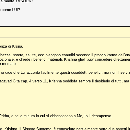
so a madre YASODA?
mo come LUI?
ienza di Krsna.
icchezza, potere, salute, ecc. vengono esauditi secondo il proprio karma dall’e
onale, e chiede i benefici materiali, Krishna glieli puo’ concedere direttamen
on mercato.
’ si dice che Lui accorda facilmente questi cosiddetti benefici, ma non il ser
ad Gita cap. 4 verso 11, Krishna soddisfa sempre il desiderio di tutti, ma a
i Pritha, e nella misura in cui si abbandonano a Me, Io li ricompenso.
me. Krishna, il Signore Supremo, è conosciuto parzialmente sotto due aspetti in