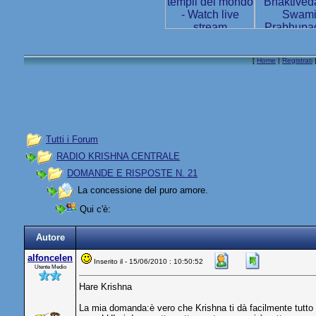
[
Home
|
Registrati
Tutti i Forum
RADIO KRISHNA CENTRALE
DOMANDE E RISPOSTE N. 21
La concessione del puro amore.
Qui c'è:
Autore
alfoncelen
Inserito il - 15/06/2010 : 10:50:52
Utente Medio
Hare Krishna
La mia domanda:è vero che Krishna ti dà facilmente tutto q