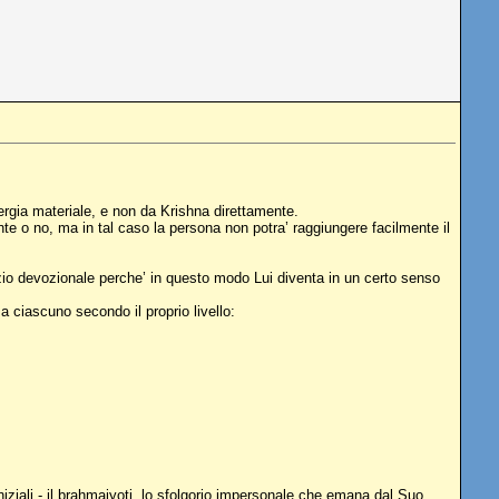
nergia materiale, e non da Krishna direttamente.
te o no, ma in tal caso la persona non potra’ raggiungere facilmente il
vizio devozionale perche’ in questo modo Lui diventa in un certo senso
 ciascuno secondo il proprio livello:
iziali - il brahmajyoti, lo sfolgorio impersonale che emana dal Suo