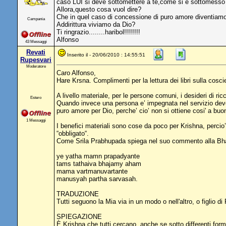
caso LUI si deve sottomettere a te,come si è sottomes
Allora,questo cosa vuol dire?
Che in quel caso di concessione di puro amore diventia
Campania
Addirittura viviamo da Dio?
Ti ringrazio........haribol!!!!!!!!
Alfonso
43 Messaggi
Revati
Inserito il - 20/06/2010 : 14:55:51
Rupesvari
Moderatore
Caro Alfonso,
Hare Krsna. Complimenti per la lettura dei libri sulla cosc
A livello materiale, per le persone comuni, i desideri di r
Estero
Quando invece una persona e’ impegnata nel servizio devozi
puro amore per Dio, perche’ cio’ non si ottiene cosi' a bu
1 Messaggi
I benefici materiali sono cose da poco per Krishna, percio
“obbligato“.
Come Srila Prabhupada spiega nel suo commento alla Bhagav
ye yatha mamn prapadyante
tams tathaiva bhajamy aham
mama vartmanuvartante
manusyah partha sarvasah.
TRADUZIONE
Tutti seguono la Mia via in un modo o nell'altro, o figlio d
SPIEGAZIONE
È Krishna che tutti cercano, anche se sotto differenti for