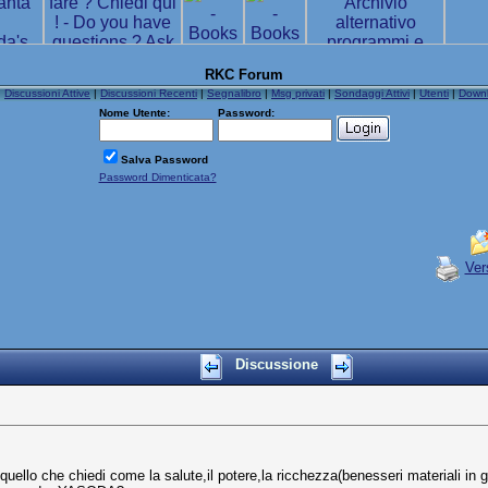
RKC Forum
|
Discussioni Attive
|
Discussioni Recenti
|
Segnalibro
|
Msg privati
|
Sondaggi Attivi
|
Utenti
|
Down
Nome Utente:
Password:
Salva Password
Password Dimenticata?
Ver
Discussione
uello che chiedi come la salute,il potere,la ricchezza(benesseri materiali in g