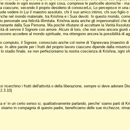
 risiede in ogni essere e in ogni cosa, comprese le particelle atomiche - ma 
e, ma ciascuno, secondo il proprio desiderio di conoscerLo, Lo percepisce in u
ole vedere in Lui il maestro assoluto, chi il suo amico intimo, chi suo figlio 
anche nel mondo materiale, tra Krishna e i Suoi devoti. In questo mondo, come 
ersonale una felicità illimitata. Krishna aiuta anche gli impersonalisti che d
 emanante dalla Sua Persona. Ma poiché rifiutano di accettare la Verità Assolut
icità di servire il Signore con amore. Alcuni di loro, che non sono ancora giunti
 possono accedere al mondo spirituale, ma ottengono ancora la possibilità di agi
o compiuto, il Signore, conosciuto anche col nome di Yajnesvara (maestro di tutt
. In altre parole per i frutti del proprio lavoro ciascuno dipende dalla miserico
lo stadio finale, se non perfezioniamo la nostra coscienza di Krishna, ogni sfor
i ricerchino i frutti dell'attività o della liberazione, sempre si deve adorare D
.2.3.10)
a e’ in un certo senso si, qualitativamente parlando, perche’ siamo parti di K
Se stiamo in compagnia di questo padre, beneficiamo delle sue ricchezze, rim