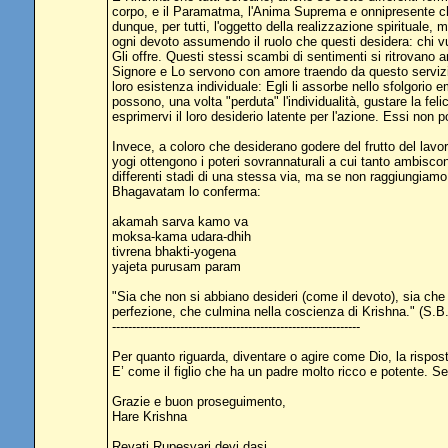
corpo, e il Paramatma, l'Anima Suprema e onnipresente che
dunque, per tutti, l'oggetto della realizzazione spiritual
ogni devoto assumendo il ruolo che questi desidera: chi vu
Gli offre. Questi stessi scambi di sentimenti si ritrovano 
Signore e Lo servono con amore traendo da questo servizio p
loro esistenza individuale: Egli li assorbe nello sfolgorio
possono, una volta "perduta" l'individualità, gustare la fel
esprimervi il loro desiderio latente per l'azione. Essi non
Invece, a coloro che desiderano godere del frutto del lavor
yogi ottengono i poteri sovrannaturali a cui tanto ambiscono
differenti stadi di una stessa via, ma se non raggiungiamo 
Bhagavatam lo conferma:
akamah sarva kamo va
moksa-kama udara-dhih
tivrena bhakti-yogena
yajeta purusam param
"Sia che non si abbiano desideri (come il devoto), sia che s
perfezione, che culmina nella coscienza di Krishna." (S.B
--------------------------------------------------------------
Per quanto riguarda, diventare o agire come Dio, la rispost
E’ come il figlio che ha un padre molto ricco e potente. 
Grazie e buon proseguimento,
Hare Krishna
Revati Rupesvari devi dasi