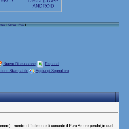
load
|
Cerca
|
FAQ
]
Nuova Discussione
Rispondi
sione Stampabile
Aggiungi Segnalibro
enere)...mentre difficilmente ti concede il Puro Amore perchè,in quel