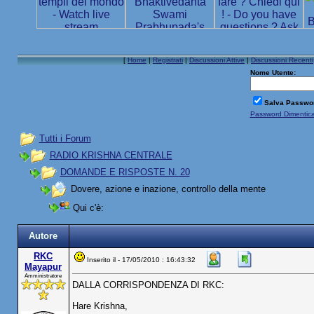
[
Home
|
Registrati
|
Discussioni Attive
|
Discussioni Recenti
Nome Utente:
Salva Passwo
Password Dimentic
Tutti i Forum
RADIO KRISHNA CENTRALE
DOMANDE E RISPOSTE N. 20
Dovere, azione e inazione, controllo della mente
Qui c'è:
Autore
RKC
Inserito il - 17/05/2010 : 16:43:32
Mayapur
Amministratore
DALLA CORRISPONDENZA DI RKC:
Hare Krishna,