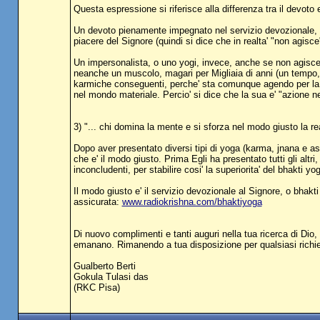
Questa espressione si riferisce alla differenza tra il devoto 
Un devoto pienamente impegnato nel servizio devozionale, a
piacere del Signore (quindi si dice che in realta' "non agisce"
Un impersonalista, o uno yogi, invece, anche se non agisc
neanche un muscolo, magari per Migliaia di anni (un tempo, in
karmiche conseguenti, perche' sta comunque agendo per la p
nel mondo materiale. Percio' si dice che la sua e' "azione ne
3) "... chi domina la mente e si sforza nel modo giusto la rea
Dopo aver presentato diversi tipi di yoga (karma, jnana e ast
che e' il modo giusto. Prima Egli ha presentato tutti gli altri, 
inconcludenti, per stabilire cosi' la superiorita' del bhakti yo
Il modo giusto e' il servizio devozionale al Signore, o bhakt
assicurata:
www.radiokrishna.com/bhaktiyoga
Di nuovo complimenti e tanti auguri nella tua ricerca di Dio,
emanano. Rimanendo a tua disposizione per qualsiasi richiest
Gualberto Berti
Gokula Tulasi das
(RKC Pisa)