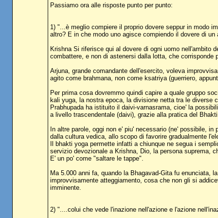
Passiamo ora alle risposte punto per punto:
1) "...è meglio compiere il proprio dovere seppur in modo imp
altro? E in che modo uno agisce compiendo il dovere di un 
Krishna Si riferisce qui al dovere di ogni uomo nell'ambito d
combattere, e non di astenersi dalla lotta, che corrisponde p
Arjuna, grande comandante dell'esercito, voleva improvvisa
agito come brahmana, non come ksatriya (guerriero, appunto),
Per prima cosa dovremmo quindi capire a quale gruppo soci
kali yuga, la nostra epoca, la divisione netta tra le divers
Prabhupada ha istituito il daivi-varnasrama, cioe' la possib
a livello trascendentale (daivi), grazie alla pratica del Bhakt
In altre parole, oggi non e' piu' necessario (ne' possibile, i
dalla cultura vedica, allo scopo di favorire gradualmente l'ele
Il bhakti yoga permette infatti a chiunque ne segua i semplici
servizio devozionale a Krishna, Dio, la persona suprema, ch
E' un po' come "saltare le tappe".
Ma 5.000 anni fa, quando la Bhagavad-Gita fu enunciata, la 
improvvisamente atteggiamento, cosa che non gli si addicev
imminente.
2) "....colui che vede l'inazione nell'azione e l'azione nell'