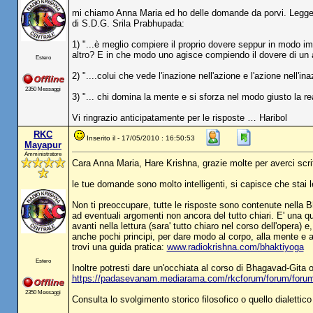
mi chiamo Anna Maria ed ho delle domande da porvi. Leggen
di S.D.G. Srila Prabhupada:
1) "...è meglio compiere il proprio dovere seppur in modo imp
altro? E in che modo uno agisce compiendo il dovere di un 
Estero
2) "....colui che vede l'inazione nell'azione e l'azione nell'
2350 Messaggi
3) "... chi domina la mente e si sforza nel modo giusto la rea
Vi ringrazio anticipatamente per le risposte … Haribol
RKC
Inserito il - 17/05/2010 : 16:50:53
Mayapur
Amministratore
Cara Anna Maria, Hare Krishna, grazie molte per averci scri
le tue domande sono molto intelligenti, si capisce che stai
Non ti preoccupare, tutte le risposte sono contenute nella 
ad eventuali argomenti non ancora del tutto chiari. E' una que
avanti nella lettura (sara' tutto chiaro nel corso dell'opera)
anche pochi principi, per dare modo al corpo, alla mente e al
trovi una guida pratica:
www.radiokrishna.com/bhaktiyoga
Estero
Inoltre potresti dare un'occhiata al corso di Bhagavad-Gita
https://padasevanam.mediarama.com/rkcforum/forum/fo
2350 Messaggi
Consulta lo svolgimento storico filosofico o quello dialettic