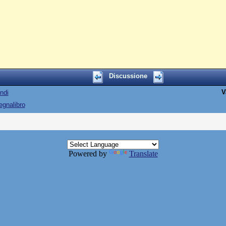
Discussione
V
ndi
egnalibro
Powered by
Translate