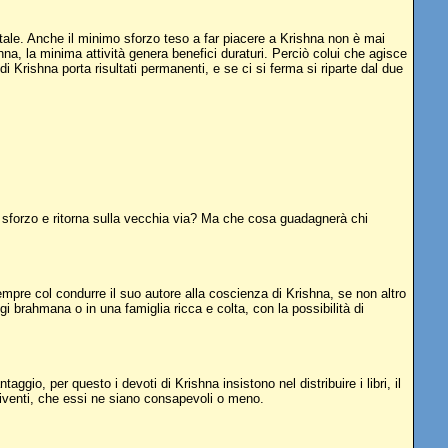
ntale. Anche il minimo sforzo teso a far piacere a Krishna non è mai
na, la minima attività genera benefici duraturi. Perciò colui che agisce
Krishna porta risultati permanenti, e se ci si ferma si riparte dal due
o sforzo e ritorna sulla vecchia via? Ma che cosa guadagnerà chi
 sempre col condurre il suo autore alla coscienza di Krishna, se non altro
i brahmana o in una famiglia ricca e colta, con la possibilità di
, per questo i devoti di Krishna insistono nel distribuire i libri, il
i viventi, che essi ne siano consapevoli o meno.