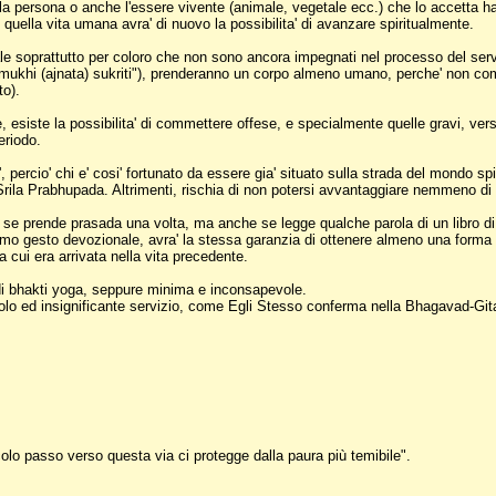
la persona o anche l'essere vivente (animale, vegetale ecc.) che lo accetta h
 quella vita umana avra' di nuovo la possibilita' di avanzare spiritualmente.
vale soprattutto per coloro che non sono ancora impegnati nel processo del servi
mukhi (ajnata) sukriti"), prenderanno un corpo almeno umano, perche' non com
to).
e, esiste la possibilita' di commettere offese, e specialmente quelle gravi, ve
eriodo.
 percio' chi e' cosi' fortunato da essere gia' situato sulla strada del mondo spir
i Srila Prabhupada. Altrimenti, rischia di non potersi avvantaggiare nemmeno di q
o se prende prasada una volta, ma anche se legge qualche parola di un libro 
mo gesto devozionale, avra' la stessa garanzia di ottenere almeno una forma d
a cui era arrivata nella vita precedente.
 di bhakti yoga, seppure minima e inconsapevole.
ccolo ed insignificante servizio, come Egli Stesso conferma nella Bhagavad-Git
colo passo verso questa via ci protegge dalla paura più temibile".