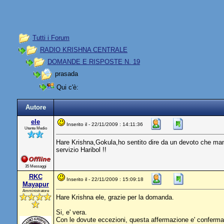
Tutti i Forum
RADIO KRISHNA CENTRALE
DOMANDE E RISPOSTE N. 19
prasada
Qui c'è:
Autore
ele
Inserito il - 22/11/2009 : 14:11:36
Utente Medio
Hare Krishna,Gokula,ho sentito dire da un devoto che mang
servizio Haribol !!
35 Messaggi
RKC
Inserito il - 22/11/2009 : 15:09:18
Mayapur
Amministratore
Hare Krishna ele, grazie per la domanda.
Si, e' vera.
Con le dovute eccezioni, questa affermazione e' confermata