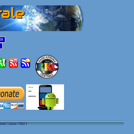
load
|
Cerca
|
FAQ
]