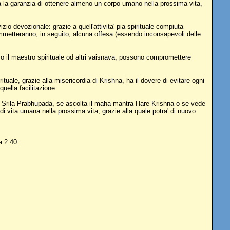
a la garanzia di ottenere almeno un corpo umano nella prossima vita,
zio devozionale: grazie a quell'attivita' pia spirituale compiuta
metteranno, in seguito, alcuna offesa (essendo inconsapevoli delle
rso il maestro spirituale od altri vaisnava, possono compromettere
ituale, grazie alla misericordia di Krishna, ha il dovere di evitare ogni
uella facilitazione.
di Srila Prabhupada, se ascolta il maha mantra Hare Krishna o se vede
i vita umana nella prossima vita, grazie alla quale potra' di nuovo
a 2.40: