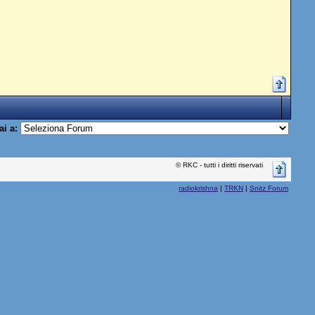
ai a:
© RKC - tutti i diritti riservati
radiokrishna
|
TRKN
|
Snitz Forum