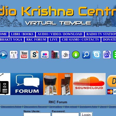
RKC Forum
|
Discussioni Attive
|
Discussioni Recenti
|
Segnalibro
|
Msg privati
|
Sondaggi Attivi
|
Utenti
|
Down
Nome Utente:
Password: