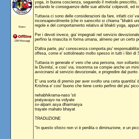
yoga, in buona coscienza, seguendo il metodo prescritto, 
evitando le conseguenze delle sue attivita' colpevoli, ed in
Tuttavia ci sono delle considerazioni da fare, infatti cio' 
inconsapevolmente (che in sanscrito si chiama "bhakti un
regole e del comportamento relativo al bhakti yoga, appun
Estero
Per i devoti invece, gia' impegnati nel servizio devozional
perfino la rinascita in forma umana, almeno per un certo p
2350 Messaggi
D'altra parte, piu' conoscenza comporta piu' responsabilita',
offesa, come e' sottolineato molto spesso in tutti i libri d
Tuttavia in generale e' vero che una persona, non soltant
le Divinita', e cosi' via, insomma se compie anche un mini
avvicinarsi al servizio devozionale, e progredire dal punto 
E' una sorta di premio per aver svolto una certa quantita'
Krishna e' cosi' buono che tiene conto perfino del piu' pi
nehabhikrama-naso 'sti
pratyavayo na vidyate
sv-alpam asya dharmasya
trayate mahato bhayat
TRADUZIONE
"In questo sforzo non vi è perdita o diminuzione, e un pic