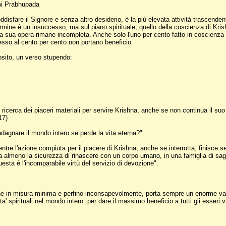
i Prabhupada
disfare il Signore e senza altro desiderio, è la più elevata attività trascende
rmine è un insuccesso, ma sul piano spirituale, quello della coscienza di Krish
 sua opera rimane incompleta. Anche solo l'uno per cento fatto in coscienza di 
cesso al cento per cento non portano beneficio.
sito, un verso stupendo:
icerca dei piaceri materiali per servire Krishna, anche se non continua il su
17)
dagnare il mondo intero se perde la vita eterna?"
mentre l'azione compiuta per il piacere di Krishna, anche se interrotta, finisce
a almeno la sicurezza di rinascere con un corpo umano, in una famiglia di sagg
uesta è l'incomparabile virtù del servizio di devozione".
n misura minima e perfino inconsapevolmente, porta sempre un enorme vantaggio
ita' spirituali nel mondo intero: per dare il massimo beneficio a tutti gli esser