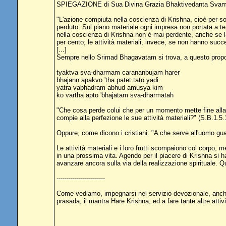
SPIEGAZIONE di Sua Divina Grazia Bhaktivedanta Svam
"L'azione compiuta nella coscienza di Krishna, cioè per sod
perduto. Sul piano materiale ogni impresa non portata a te
nella coscienza di Krishna non è mai perdente, anche se la
per cento; le attività materiali, invece, se non hanno suc
[...]
Sempre nello Srimad Bhagavatam si trova, a questo propo
tyaktva sva-dharmam carananbujam harer
bhajann apakvo 'tha patet tato yadi
yatra vabhadram abhud amusya kim
ko vartha apto 'bhajatam sva-dharmatah
"Che cosa perde colui che per un momento mette fine alla r
compie alla perfezione le sue attività materiali?" (S.B.1.5.
Oppure, come dicono i cristiani: "A che serve all'uomo gua
Le attività materiali e i loro frutti scompaiono col corpo, 
in una prossima vita. Agendo per il piacere di Krishna si h
avanzare ancora sulla via della realizzazione spirituale. Q
------------------------
Come vediamo, impegnarsi nel servizio devozionale, anche i
prasada, il mantra Hare Krishna, ed a fare tante altre attiv