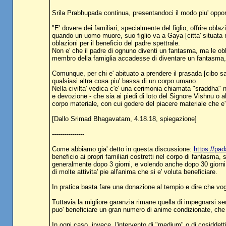
Srila Prabhupada continua, presentandoci il modo piu' oppor
"E' dovere dei familiari, specialmente del figlio, offrire ob
quando un uomo muore, suo figlio va a Gaya [citta' situata nel 
oblazioni per il beneficio del padre spettrale.
Non e' che il padre di ognuno diventi un fantasma, ma le obla
membro della famiglia accadesse di diventare un fantasma,
Comunque, per chi e' abituato a prendere il prasada [cibo san
qualsiasi altra cosa piu' bassa di un corpo umano.
Nella civilta' vedica c'e' una cerimonia chiamata "sraddha" n
e devozione - che sia ai piedi di loto del Signore Vishnu o a
corpo materiale, con cui godere del piacere materiale che e'
[Dallo Srimad Bhagavatam, 4.18.18, spiegazione]
----------------
Come abbiamo gia' detto in questa discussione:
https://p
beneficio ai propri familiari costretti nel corpo di fantasma, 
generalmente dopo 3 giorni, e volendo anche dopo 30 giorni d
di molte attivita' pie all'anima che si e' voluta beneficiare.
In pratica basta fare una donazione al tempio e dire che vogli
Tuttavia la migliore garanzia rimane quella di impegnarsi ser
puo' beneficiare un gran numero di anime condizionate, che s
In ogni caso, invece, l'intervento di "medium" o di cosiddetti 