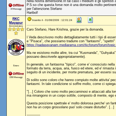
nella nostra dimensione.In tal caso i medium e gli spiritisti 
P.S:so che questa forse non è una domanda molto pertinente
per l'attenzione.Stefano
19 Messaggi
Haribol!
RKC
Inserito il - 01/08/2009 : 12:01:24
Mayapur
Amministratore
Caro Stefano, Hare Krishna, grazie per la domanda.
I Veda descrivono molto dettagliatamente tutti i tipi di esseri
e "Pisaca", che possiamo tradurre con "fantasmi", "spettri" 
https://padasevanam.mediarama.com/rkcforum/forum/top
Ma ne esistono molte altre, tra cui "Kusmanda", "Guhyaka", "V
possano descriverle appropriatamente).
In generale, un fantasma "tipico", come e' conosciuto nella 
Estero
formato da terra, acqua, aria, fuoco ed etere, ed e' rimasta 
seguito di un incidente, per morte prematura, per essersi su
2350 Messaggi
Di solito sono coloro che hanno compiuto molte attivita' 
fantasmi. In tale condizione si soffre molto, come ci spi
"[...] Coloro che sono molto peccaminosi e attaccati alla lo
ma rimangono in un corpo sottile, composto di mente, ego ed 
Questa posizione spettrale e' molto dolorosa perche' un fan
non ha un corpo grossolano puo' solo creare disturbo". [...]
-------------