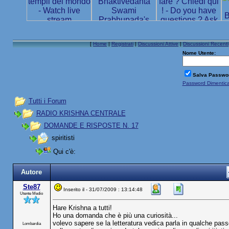
[
Home
|
Registrati
|
Discussioni Attive
|
Discussioni Recenti
Nome Utente:
Salva Passwo
Password Dimentic
Tutti i Forum
RADIO KRISHNA CENTRALE
DOMANDE E RISPOSTE N. 17
spiritisti
Qui c'è:
Autore
Ste87
Inserito il - 31/07/2009 : 13:14:48
Utente Medio
Hare Krishna a tutti!
Ho una domanda che è più una curiosità...
volevo sapere se la letteratura vedica parla in qualche passo
Lombardia