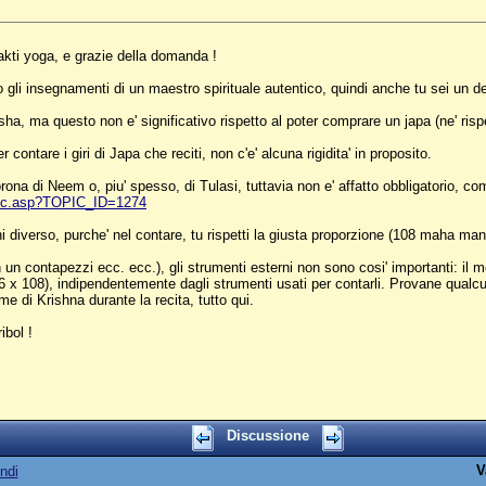
akti yoga, e grazie della domanda !
li insegnamenti di un maestro spirituale autentico, quindi anche tu sei un devoto
sha, ma questo non e' significativo rispetto al poter comprare un japa (ne' risp
ntare i giri di Japa che reciti, non c'e' alcuna rigidita' in proposito.
ona di Neem o, piu' spesso, di Tulasi, tuttavia non e' affatto obbligatorio, co
pic.asp?TOPIC_ID=1274
diverso, purche' nel contare, tu rispetti la giusta proporzione (108 maha mant
un contapezzi ecc. ecc.), gli strumenti esterni non sono cosi' importanti: il m
 x 108), indipendentemente dagli strumenti usati per contarli. Provane qualcun
e di Krishna durante la recita, tutto qui.
ibol !
Discussione
V
ndi