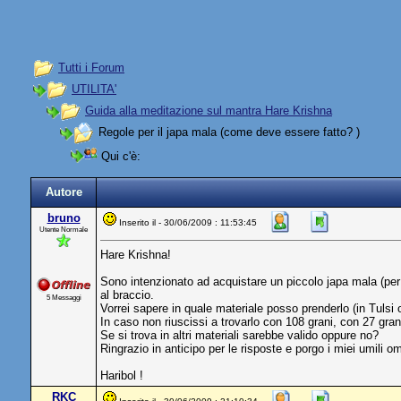
Tutti i Forum
UTILITA'
Guida alla meditazione sul mantra Hare Krishna
Regole per il japa mala (come deve essere fatto? )
Qui c'è:
Autore
bruno
Inserito il - 30/06/2009 : 11:53:45
Utente Normale
Hare Krishna!
Sono intenzionato ad acquistare un piccolo japa mala (per
al braccio.
5 Messaggi
Vorrei sapere in quale materiale posso prenderlo (in Tuls
In caso non riuscissi a trovarlo con 108 grani, con 27 gr
Se si trova in altri materiali sarebbe valido oppure no?
Ringrazio in anticipo per le risposte e porgo i miei umili om
Haribol !
RKC