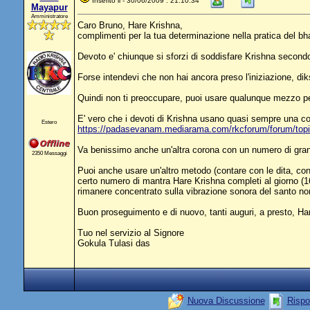
Inserito il - 30/06/2009 : 21:10:34
Mayapur
Amministratore
Caro Bruno, Hare Krishna,
complimenti per la tua determinazione nella pratica del bh
Devoto e' chiunque si sforzi di soddisfare Krishna secondo g
Forse intendevi che non hai ancora preso l'iniziazione, dik
Quindi non ti preoccupare, puoi usare qualunque mezzo per co
E' vero che i devoti di Krishna usano quasi sempre una cor
Estero
https://padasevanam.mediarama.com/rkcforum/forum/to
Va benissimo anche un'altra corona con un numero di grani 
2350 Messaggi
Puoi anche usare un'altro metodo (contare con le dita, con 
certo numero di mantra Hare Krishna completi al giorno (16
rimanere concentrato sulla vibrazione sonora del santo nom
Buon proseguimento e di nuovo, tanti auguri, a presto, Har
Tuo nel servizio al Signore
Gokula Tulasi das
Nuova Discussione
Rispo