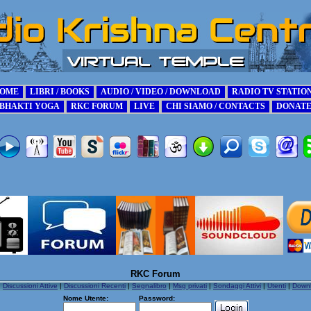
RKC Forum
|
Discussioni Attive
|
Discussioni Recenti
|
Segnalibro
|
Msg privati
|
Sondaggi Attivi
|
Utenti
|
Down
Nome Utente:
Password: