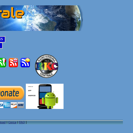
load
|
Cerca
|
FAQ
]