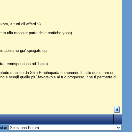
, a tutti gli effetti :-)
etto alla maggior parte delle pratiche yoga).
me abbiamo gia' spiegato qui:
ra, corrispondono ad 1 giro).
etodo stabilito da Srila Prabhupada comprende il fatto di recitare un
o e scegli quello piu' favorevole al tuo progresso, che ti permetta di
ai a: