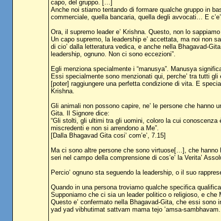
capo, del gruppo. […]
Anche noi stiamo tentando di formare qualche gruppo in base
commerciale, quella bancaria, quella degli avvocati… E c’e’ 
Ora, il supremo leader e’ Krishna. Questo, non lo sappiamo [
Un capo supremo, la leadership e’ accettata, ma noi non sa
di cio’ dalla letteratura vedica, e anche nella Bhagavad-Gi
leadership, ognuno. Non ci sono eccezioni”.
Egli menziona specialmente i “manusya”. Manusya significa
Essi specialmente sono menzionati qui, perche’ tra tutti gli e
[poter] raggiungere una perfetta condizione di vita. E spec
Krishna.
Gli animali non possono capire, ne’ le persone che hanno un
Gita. Il Signore dice:
“Gli stolti, gli ultimi tra gli uomini, coloro la cui conoscen
miscredenti e non si arrendono a Me”.
[Dalla Bhagavad Gita cosi’ com’e’, 7.15]
Ma ci sono altre persone che sono virtuose[…], che hanno b
seri nel campo della comprensione di cos’e’ la Verita’ Assol
Percio’ ognuno sta seguendo la leadership, o il suo rappres
Quando in una persona troviamo qualche specifica qualificaz
Supponiamo che ci sia un leader politico o religioso, e che 
Questo e’ confermato nella Bhagavad-Gita, che essi sono inv
yad yad vibhutimat sattvam mama tejo ’amsa-sambhavam.