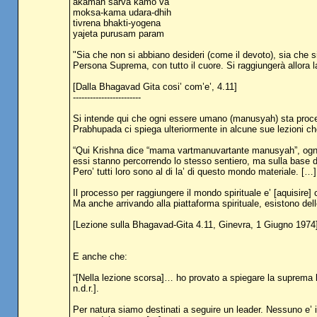
akamah sarva kamo va
moksa-kama udara-dhih
tivrena bhakti-yogena
yajeta purusam param
"Sia che non si abbiano desideri (come il devoto), sia che si r
Persona Suprema, con tutto il cuore. Si raggiungerà allora
[Dalla Bhagavad Gita cosi’ com’e’, 4.11]
------------------------
Si intende qui che ogni essere umano (manusyah) sta proced
Prabhupada ci spiega ulteriormente in alcune sue lezioni ch
“Qui Krishna dice “mama vartmanuvartante manusyah”, ognun
essi stanno percorrendo lo stesso sentiero, ma sulla base del
Pero’ tutti loro sono al di la’ di questo mondo materiale. […]
Il processo per raggiungere il mondo spirituale e’ [aquisire
Ma anche arrivando alla piattaforma spirituale, esistono dell
[Lezione sulla Bhagavad-Gita 4.11, Ginevra, 1 Giugno 1974
E anche che:
“[Nella lezione scorsa]… ho provato a spiegare la suprema 
n.d.r.].
Per natura siamo destinati a seguire un leader. Nessuno e’ i