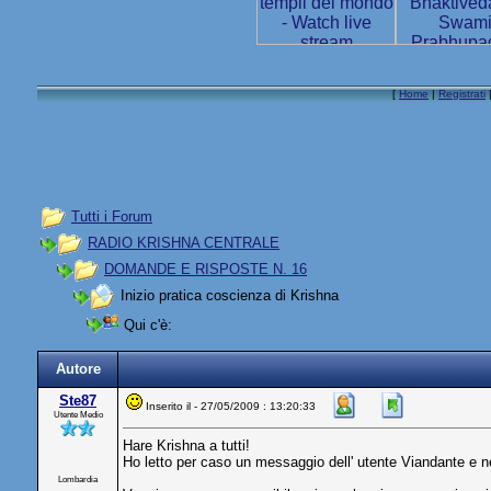
[
Home
|
Registrati
Tutti i Forum
RADIO KRISHNA CENTRALE
DOMANDE E RISPOSTE N. 16
Inizio pratica coscienza di Krishna
Qui c'è:
Autore
Ste87
Inserito il - 27/05/2009 : 13:20:33
Utente Medio
Hare Krishna a tutti!
Ho letto per caso un messaggio dell' utente Viandante e n
Lombardia