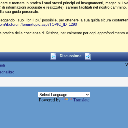
noscere e mettere in pratica i suoi stessi principi ed insegnamenti, magari piu
di informazioni acquisite e realizzate), saremo facilitati nel nostro cammino
lla sua guida personale.
 leggendo i suoi libri il piu' possibile, per ottenere la sua guida sicura costa
com/rkcforum/forum/topic.asp?TOPIC_ID=1290
a pratica della coscienza di Krishna, naturalmente per ogni approfondimento o 
Discussione
V
ndi
egnalibro
Powered by
Translate