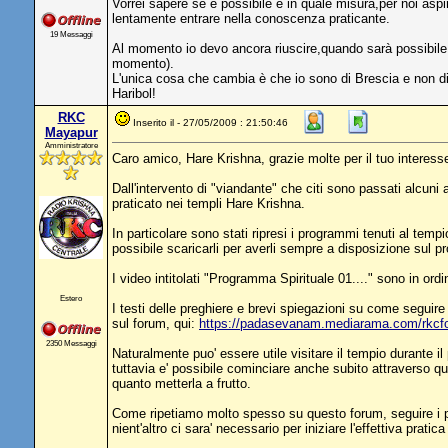
Vorrei sapere se e possibile e in quale misura,per noi as
lentamente entrare nella conoscenza praticante.
19 Messaggi
Al momento io devo ancora riuscire,quando sarà possibile c
momento).
L'unica cosa che cambia è che io sono di Brescia e non di 
Haribol!
RKC
Inserito il - 27/05/2009 : 21:50:46
Mayapur
Amministratore
Caro amico, Hare Krishna, grazie molte per il tuo interess
Dall'intervento di "viandante" che citi sono passati alcuni
praticato nei templi Hare Krishna.
In particolare sono stati ripresi i programmi tenuti al tem
possibile scaricarli per averli sempre a disposizione sul 
I video intitolati "Programma Spirituale 01...." sono in o
Estero
I testi delle preghiere e brevi spiegazioni su come seguire
sul forum, qui:
https://padasevanam.mediarama.com/rkcf
2350 Messaggi
Naturalmente puo' essere utile visitare il tempio durante i
tuttavia e' possibile cominciare anche subito attraverso ques
quanto metterla a frutto.
Come ripetiamo molto spesso su questo forum, seguire i prin
nient'altro ci sara' necessario per iniziare l'effettiva pra