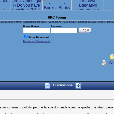
RKC Forum
|
Discussioni Attive
|
Discussioni Recenti
|
Segnalibro
|
Msg privati
|
Sondaggi Attivi
|
Utenti
|
Down
Nome Utente:
Password:
Salva Password
Password Dimenticata?
Ver
Discussione
e sono rimasto colpito perchè la sua domanda è anche quella che stavo pensan