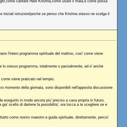
spieghi,come cantare Hare Krishna,come usare il mala,e come possa
 iniziali istruzioni(anche se penso che Krishna stesso ne scelga il
rano l'intero programma spirituale del mattino, cosi' come viene
guire lo stesso programma, totalmente o parzialmente, ed e' anche
, come viene praticato nel tempio.
ltro momento della giornata, sono disponibili nell'apposita discussione
da eseguirlo in modo ancora piu' preciso a casa propria in futuro,
gia' scelto di dartene la possibilita', ora tocca a te scegliere se e
ttarlo come nostro maestro e guida spirituale, direttamente, percio'