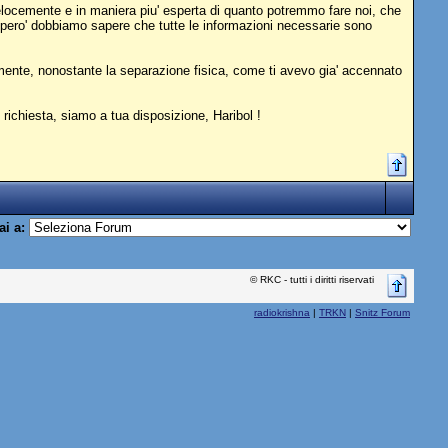
' velocemente e in maniera piu' esperta di quanto potremmo fare noi, che
, pero' dobbiamo sapere che tutte le informazioni necessarie sono
ntemente, nonostante la separazione fisica, come ti avevo gia' accennato
richiesta, siamo a tua disposizione, Haribol !
ai a:
© RKC - tutti i diritti riservati
radiokrishna
|
TRKN
|
Snitz Forum