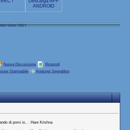
load
|
Cerca
|
FAQ
]
Nuova Discussione
Rispondi
sione Stampabile
Aggiungi Segnalibro
do di porvi io... :Hare Krishna