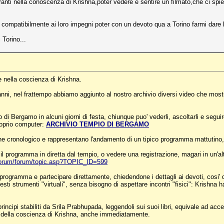
piranti nella conoscenza di Krishna,poter vedere e sentire un filmato,che ci 
ompatibilmente ai loro impegni poter con un devoto qua a Torino farmi dare le
Torino...
e nella coscienza di Krishna.
 anni, nel frattempo abbiamo aggiunto al nostro archivio diversi video che most
pio di Bergamo in alcuni giorni di festa, chiunque puo' vederli, ascoltarli e se
proprio computer:
ARCHIVIO TEMPIO DI BERGAMO
rdine cronologico e rappresentano l'andamento di un tipico programma mattutino
 il programma in diretta dal tempio, o vedere una registrazione, magari in un'a
orum/forum/topic.asp?TOPIC_ID=599
l programma e partecipare direttamente, chiedendone i dettagli ai devoti, cosi' 
ti strumenti "virtuali", senza bisogno di aspettare incontri "fisici": Krishna ha 
cipi stabiliti da Srila Prabhupada, leggendoli sui suoi libri, equivale ad acce
tica della coscienza di Krishna, anche immediatamente.