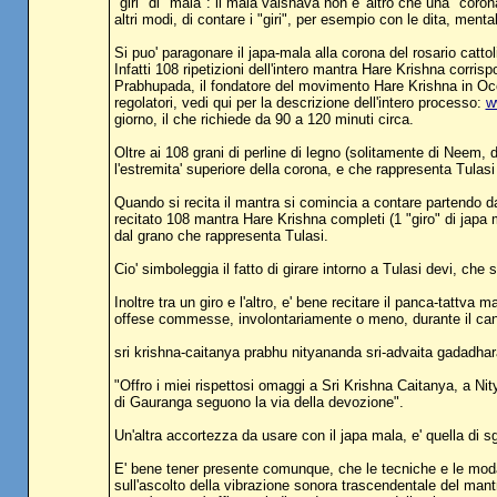
"giri" di "mala": il mala vaisnava non e' altro che una "coron
altri modi, di contare i "giri", per esempio con le dita, men
Si puo' paragonare il japa-mala alla corona del rosario cattol
Infatti 108 ripetizioni dell'intero mantra Hare Krishna corri
Prabhupada, il fondatore del movimento Hare Krishna in Occi
regolatori, vedi qui per la descrizione dell'intero processo:
w
giorno, il che richiede da 90 a 120 minuti circa.
Oltre ai 108 grani di perline di legno (solitamente di Neem, d
l'estremita' superiore della corona, e che rappresenta Tulasi
Quando si recita il mantra si comincia a contare partendo da 
recitato 108 mantra Hare Krishna completi (1 "giro" di japa
dal grano che rappresenta Tulasi.
Cio' simboleggia il fatto di girare intorno a Tulasi devi, che
Inoltre tra un giro e l'altro, e' bene recitare il panca-tatt
offese commesse, involontariamente o meno, durante il ca
sri krishna-caitanya prabhu nityananda sri-advaita gadadhar
"Offro i miei rispettosi omaggi a Sri Krishna Caitanya, a Ni
di Gauranga seguono la via della devozione".
Un'altra accortezza da usare con il japa mala, e' quella di sgr
E' bene tener presente comunque, che le tecniche e le modal
sull'ascolto della vibrazione sonora trascendentale del mant