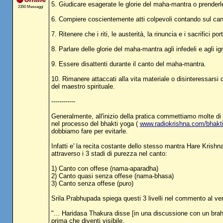
5. Giudicare esagerate le glorie del maha-mantra o prenderl
2350 Messaggi
6. Compiere coscientemente atti colpevoli contando sul ca
7. Ritenere che i riti, le austerità, la rinuncia e i sacrifici p
8. Parlare delle glorie del maha-mantra agli infedeli e agli ign
9. Essere disattenti durante il canto del maha-mantra.
10. Rimanere attaccati alla vita materiale o disinteressars
del maestro spirituale.
------------
Generalmente, all'inizio della pratica commettiamo molte di
nel processo del bhakti yoga (
www.radiokrishna.com/bhakt
dobbiamo fare per evitarle.
Infatti e' la recita costante dello stesso mantra Hare Krishn
attraverso i 3 stadi di purezza nel canto:
1) Canto con offese (nama-aparadha)
2) Canto quasi senza offese (nama-bhasa)
3) Canto senza offese (puro)
Srila Prabhupada spiega questi 3 livelli nel commento al v
"... Haridasa Thakura disse [in una discussione con un brahm
prima che diventi visibile.