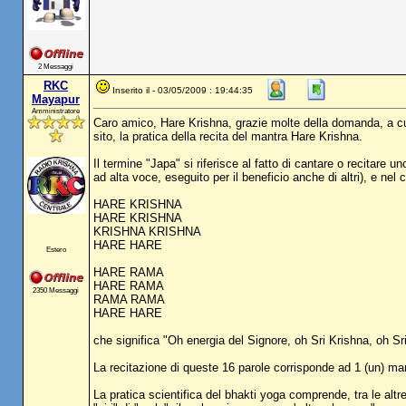
2 Messaggi
RKC
Inserito il - 03/05/2009 : 19:44:35
Mayapur
Amministratore
Caro amico, Hare Krishna, grazie molte della domanda, a cui r
sito, la pratica della recita del mantra Hare Krishna.
Il termine "Japa" si riferisce al fatto di cantare o recitare u
ad alta voce, eseguito per il beneficio anche di altri), e ne
HARE KRISHNA
HARE KRISHNA
KRISHNA KRISHNA
HARE HARE
Estero
HARE RAMA
HARE RAMA
2350 Messaggi
RAMA RAMA
HARE HARE
che significa "Oh energia del Signore, oh Sri Krishna, oh S
La recitazione di queste 16 parole corrisponde ad 1 (un) ma
La pratica scientifica del bhakti yoga comprende, tra le alt