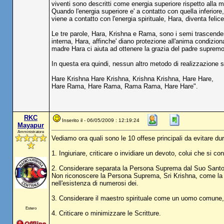
viventi sono descritti come energia superiore rispetto alla m
Quando l'energia superiore e' a contatto con quella inferior
viene a contatto con l'energia spirituale, Hara, diventa felice
Le tre parole, Hara, Krishna e Rama, sono i semi trascendent
interna, Hara, affinche' diano protezione all'anima condizio
madre Hara ci aiuta ad ottenere la grazia del padre supremo,
In questa era quindi, nessun altro metodo di realizzazione s
Hare Krishna Hare Krishna, Krishna Krishna, Hare Hare,
Hare Rama, Hare Rama, Rama Rama, Hare Hare".
RKC
Inserito il - 06/05/2009 : 12:19:24
Mayapur
Amministratore
Vediamo ora quali sono le 10 offese principali da evitare d
1. Ingiuriare, criticare o invidiare un devoto, colui che si 
2. Considerare separata la Persona Suprema dal Suo Santo No
Non riconoscere la Persona Suprema, Sri Krishna, come la V
nell'esistenza di numerosi dei.
3. Considerare il maestro spirituale come un uomo comune, v
Estero
4. Criticare o minimizzare le Scritture.