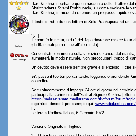
Hare Krishna, riportiamo qui un riassunto delle direttive d
Bhaktivedanta Svami Prabhupada, su come svolgere le varie p
Hare Krishna, in modo da ottenere un progresso rapido e sic
Il testo e' tratto da una lettera di Srila Prabhupada ad un s
"[...]
Il canto [o la recita, n.d.r.] del Japa dovrebbe essere fatt
(da 90 minuti prima, fino all'alba, n.d.r].
Estero
Concentrati pienamente sulla vibrazione sonora del mantra,
aumenterà in modo naturale. Non preoccuparti troppo di cant
2350 Messaggi
Un devoto deve essere sempre grave e silenzioso, il che sign
Si’, passa il tuo tempo cantando, leggendo e prendendo Kris
controllata.
Se tu sinceramente ti impegni 24 ore al giorno nel servizio d
partecipi alla cerimonia dell'Arati al Signore Krishna [offerta
https://padasevanam.mediarama.com/rkcforum/forum/top
regolatori [descritti per esempio qui:
www.radiokrishna.com/
[…]”
Lettera a Radhavallabha, 6 Gennaio 1972
Versione Originale in Inglese:
“[…] Chanting japa should be done early in the morning with