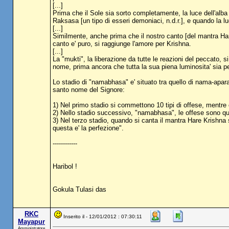
[...]
Prima che il Sole sia sorto completamente, la luce dell'alba di
Raksasa [un tipo di esseri demoniaci, n.d.r.], e quando la 
[...]
Similmente, anche prima che il nostro canto [del mantra Hare 
canto e' puro, si raggiunge l'amore per Krishna.
[...]
La "mukti", la liberazione da tutte le reazioni del peccato, s
nome, prima ancora che tutta la sua piena luminosita' sia pe
Lo stadio di "namabhasa" e' situato tra quello di nama-apara
santo nome del Signore:
1) Nel primo stadio si commettono 10 tipi di offese, mentre
2) Nello stadio successivo, "namabhasa", le offese sono qu
3) Nel terzo stadio, quando si canta il mantra Hare Krishna
questa e' la perfezione".
------------
Haribol !
Gokula Tulasi das
RKC
Inserito il - 12/01/2012 : 07:30:11
Mayapur
Amministratore