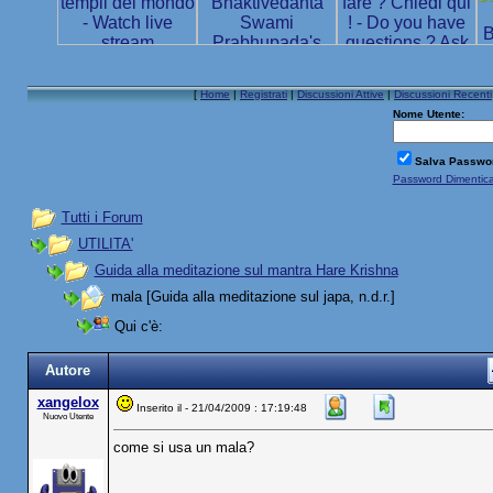
[
Home
|
Registrati
|
Discussioni Attive
|
Discussioni Recenti
Nome Utente:
Salva Passwo
Password Dimentic
Tutti i Forum
UTILITA'
Guida alla meditazione sul mantra Hare Krishna
mala [Guida alla meditazione sul japa, n.d.r.]
Qui c'è:
Autore
xangelox
Inserito il - 21/04/2009 : 17:19:48
Nuovo Utente
come si usa un mala?