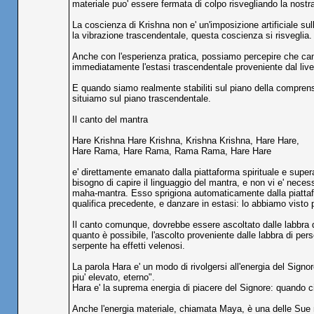
materiale puo' essere fermata di colpo risvegliando la nostr
La coscienza di Krishna non e' un'imposizione artificiale sul
la vibrazione trascendentale, questa coscienza si risveglia. 
Anche con l'esperienza pratica, possiamo percepire che can
immediatamente l'estasi trascendentale proveniente dal livell
E quando siamo realmente stabiliti sul piano della comprensio
situiamo sul piano trascendentale.
Il canto del mantra
Hare Krishna Hare Krishna, Krishna Krishna, Hare Hare,
Hare Rama, Hare Rama, Rama Rama, Hare Hare
e' direttamente emanato dalla piattaforma spirituale e supera 
bisogno di capire il linguaggio del mantra, e non vi e' neces
maha-mantra. Esso sprigiona automaticamente dalla piattafo
qualifica precedente, e danzare in estasi: lo abbiamo visto
Il canto comunque, dovrebbe essere ascoltato dalle labbra d
quanto è possibile, l'ascolto proveniente dalle labbra di per
serpente ha effetti velenosi.
La parola Hara e' un modo di rivolgersi all'energia del Signo
piu' elevato, eterno".
Hara e' la suprema energia di piacere del Signore: quando c
Anche l'energia materiale, chiamata Maya, è una delle Sue n