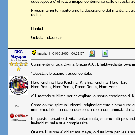
quest'epoca e' efficace indipendentemente dalle circostanze e
Prossimamente riporteremo la descrizione del mantra a cura
recita.
Haribol !
Gokula Tulasi das
RKC
Inserito il - 04/05/2009 : 00:21:57
Mayapur
Amministratore
Commento di Sua Divina Grazia A.C. Bhaktivedanta Swami
"Questa vibrazione trascendentale,
Hare Krishna Hare Krishna, Krishna Krishna, Hare Hare,
Hare Rama, Hare Rama, Rama Rama, Hare Hare
e' il metodo sublime per risvegliare la nostra coscienza di K
Come anime spirituali viventi, originariamente siamo tutte e
Estero
immemorabile, la nostra coscienza è ora contaminata dall'a
In questo concetto di vita contaminato, stiamo tutti provando
2350 Messaggi
invischiati nelle sue complessita'.
Questa illusione e' chiamata Maya, o dura lotta per l'esistenz