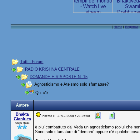
[
Home
|
Registrati
Tutti i Forum
RADIO KRISHNA CENTRALE
DOMANDE E RISPOSTE N. 15
Agnosticismo e Ateismo solo sfumature?
Qui c'è:
Autore
Bhakta
Inserito il - 17/12/2008 : 23:26:00
Gianluca
Utente Medio
è piu' combattuto dai Veda un agnosticismo (colui che non
Sono solo sfumature di "demoni" oppure c'è qualche cosa 