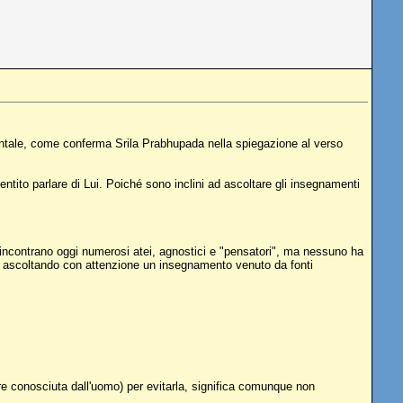
ntale, come conferma Srila Prabhupada nella spiegazione al verso
tito parlare di Lui. Poiché sono inclini ad ascoltare gli insegnamenti
S'incontrano oggi numerosi atei, agnostici e "pensatori", ma nessuno ha
te ascoltando con attenzione un insegnamento venuto da fonti
re conosciuta dall'uomo) per evitarla, significa comunque non