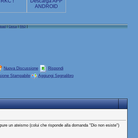
load
|
Cerca
|
FAQ
]
Nuova Discussione
Rispondi
sione Stampabile
Aggiungi Segnalibro
ppure un ateismo (colui che risponde alla domanda "Dio non esiste")