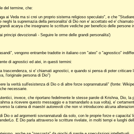
le del termine, che:
nga ai Veda ma si crei un proprio sistema religioso speculato", e che "Studiare
che neghi la supremazia della personalita' di Dio non e' accettato ed e' chiamat
i grandi acarya che insegnano le scritture vediche per beneficio delle persone i
 principi devozionali - Seguire le orme delle grandi personalita')
pasandi", vengono entrambe tradotte in italiano con "ateo" o "agnostico" indiffe
e di agnostici ed atei, in questi termini:
la trascendenza, si e' chiamati agnostici, e quando si pensa di poter criticare 
, l'originale persona di Dio")
ere la verità sull'esistenza di Dio o di altre forze soprannaturali" (fonte: Wik
iche necessarie.
autentici, invece, che riportano fedelmente le stesse parole di Krishna, Dio, l
rahma a ricevere questo messaggio e a tramandarlo a sua volta), e' certamente
erso la catena di maestri autorevoli che non vi introducono alcuna alterazion
 Dio o ad argomenti sovrannaturali da solo, con le proprie forze e capacita' l
nderLo. E Dio parla attraverso le scritture rivelate, in molti tempi e luoghi de
ateismo, anche se "nascosta" da giochi di parole e speculazioni intellettuali.