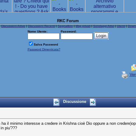
RKC Forum
|
Discussioni Attive
|
Discussioni Recenti
|
Segnalibro
|
Msg privati
|
Sondaggi Attivi
|
Utenti
|
Down
Nome Utente:
Password:
Salva Password
Password Dimenticata?
Ver
Discussione
 ha il minimo interesse a credere in Krishna cioè Dio oppure a non credere)o
in piu'???