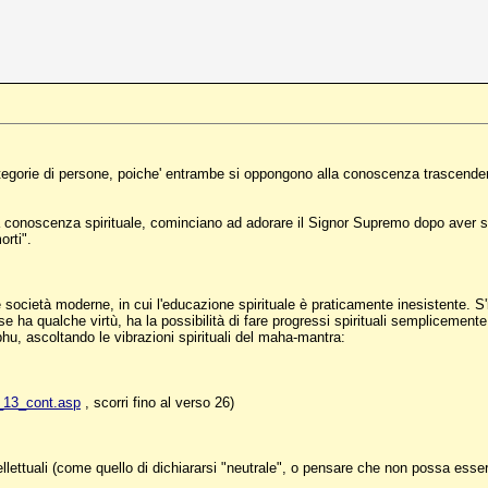
tegorie di persone, poiche' entrambe si oppongono alla conoscenza trascende
la conoscenza spirituale, cominciano ad adorare il Signor Supremo dopo aver sen
orti".
e società moderne, in cui l'educazione spirituale è praticamente inesistente. 
e ha qualche virtù, ha la possibilità di fare progressi spirituali semplicemen
u, ascoltando le vibrazioni spirituali del maha-mantra:
o_13_cont.asp
, scorri fino al verso 26)
llettuali (come quello di dichiararsi "neutrale", o pensare che non possa esse