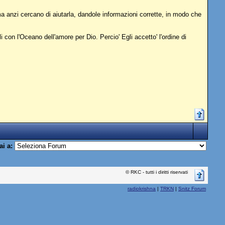
 anzi cercano di aiutarla, dandole informazioni corrette, in modo che
li con l'Oceano dell'amore per Dio. Percio' Egli accetto' l'ordine di
ai a:
© RKC - tutti i diritti riservati
radiokrishna
|
TRKN
|
Snitz Forum