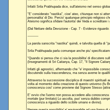
Infatti Srila Prabhupada dice, sull'ateismo nel senso globa
"E' considerato "nastika", cioe' ateo, chiunque non si atte
personalita' di Dio. Percio' qualunque principio religioso 
Ateismo significa sfidare l'autorita' dei Veda e screditare 
(Dal Nettare della Devozione - Cap. 7 - Evidenze riguardo ai
-----------
La parola sanscrita "nastika" quindi, e talvolta quella di "
Srila Prabhupada parla comunque anche piu' specificatament
"Quando si pensa che ci sia la possibilita' di discutere sul
(Insegnamenti di Sri Caitanya, Cap. 17, "Il Signore Caitanya
Infatti gli agnostici, affermando che "e' impossibile conosc
discutendo sulla trascendenza, ma senza averne le qualif
Attraverso la successione disciplica di maestri spirituali 
volta al momento della creazione di questo universo (fu B
conoscenza cosi' come proviene dal Signore Stesso (attrav
E' ovvio che l'uomo non possa accedere alla conoscenza di
mortale (pur limitato) Lo ascolta, puo' senza dubbio compre
conoscenza a riguardo dello scibile umano e divino).
Negare questa possibilita' e' equiparabile ad una forma di 