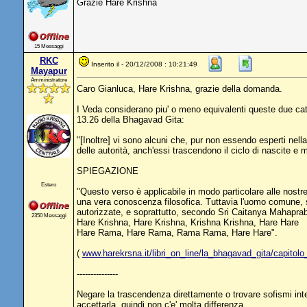
Grazie Hare Krishna
15 Messaggi
RKC
Inserito il - 20/12/2008 : 10:21:49
Mayapur
Amministratore
Caro Gianluca, Hare Krishna, grazie della domanda.
I Veda considerano piu' o meno equivalenti queste due ca
13.26 della Bhagavad Gita:
"[Inoltre] vi sono alcuni che, pur non essendo esperti nel
delle autorità, anch'essi trascendono il ciclo di nascite e m
SPIEGAZIONE
Estero
"Questo verso è applicabile in modo particolare alle nostr
una vera conoscenza filosofica. Tuttavia l'uomo comune, s
autorizzate, e soprattutto, secondo Sri Caitanya Mahaprabh
2350 Messaggi
Hare Krishna, Hare Krishna, Krishna Krishna, Hare Hare
Hare Rama, Hare Rama, Rama Rama, Hare Hare".
(
www.harekrsna.it/libri_on_line/la_bhagavad_gita/capitol
---------------
Negare la trascendenza direttamente o trovare sofismi inte
accettarla, quindi non c'e' molta differenza.