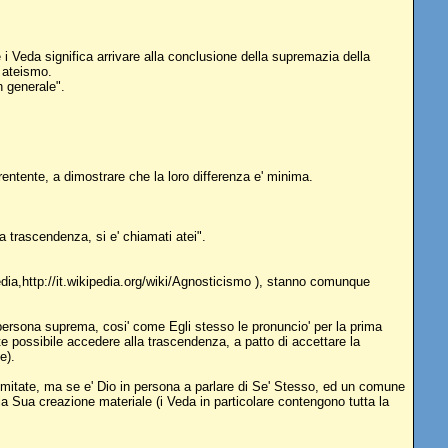
 i Veda significa arrivare alla conclusione della supremazia della
o ateismo.
n generale".
rentente, a dimostrare che la loro differenza e' minima.
la trascendenza, si e' chiamati atei".
ipedia,http://it.wikipedia.org/wiki/Agnosticismo ), stanno comunque
a persona suprema, cosi' come Egli stesso le pronuncio' per la prima
 possibile accedere alla trascendenza, a patto di accettare la
e).
imitate, ma se e' Dio in persona a parlare di Se' Stesso, ed un comune
lla Sua creazione materiale (i Veda in particolare contengono tutta la