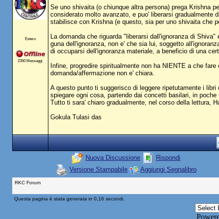
Se uno shivaita (o chiunque altra persona) prega Krishna pe
considerato molto avanzato, e puo' liberarsi gradualmente dai 
stabilisce con Krishna (e questo, sia per uno shivaita che pe
La domanda che riguarda "liberarsi dall'ignoranza di Shiva"
Estero
guna dell'ignoranza, non e' che sia lui, soggetto all'ignoran
di occuparsi dell'ignoranza materiale, a beneficio di una cer
2350 Messaggi
Infine, progredire spiritualmente non ha NIENTE a che fare co
domanda/affermazione non e' chiara.
A questo punto ti suggerisco di leggere ripetutamente i libri
spiegare ogni cosa, partendo dai concetti basilari, in poche r
Tutto ti sara' chiaro gradualmente, nel corso della lettura, Ha
Gokula Tulasi das
Nuova Discussione
Rispondi
Versione Stampabile
Aggiungi Segnalibro
RKC Forum
Questa pagina è stata generata in 0,16 secondi.
Power