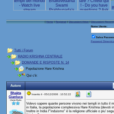
[
Home
|
Registrati
|
Discussioni Attive
|
Discussioni Recenti
Nome Utente:
Salva Passwo
Password Dimentic
Tutti i Forum
RADIO KRISHNA CENTRALE
DOMANDE E RISPOSTE N. 14
Popolazione Hare Krishna
Qui c'è:
Autore
Bhakta
Inserito il - 05/12/2008 : 10:52:22
Gianluca
Utente Medio
Volevo sapere quante persone vivono nei templi in tutto il 
in Italia, la popolazione complessiva Hare Krishna (devoti ini
Inoltre in India l'"induismo" è la religione ufficiale o piu'