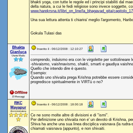
bhakti yoga, con tutte le regole ed i principi stabiliti dal ma
della natura, a cui le fedi religiose sono invece soggette, c
www.harekrsna.it/libri_on_line/la_bhagavad_gita/capitolo_1
Una sua lettura attenta ti chiarira' meglio l'argomento, Haribo
Gokula Tulasi das
Bhakta
Inserito il - 06/12/2008 : 12:10:27
Gianluca
Utente Medio
comprendo, induismo era con le virgolette per sottolineare le
-shivaismo, vaishnavismo, shakti, smarti e gaudiya vaishn
Quello che intendo dire è questo.
Esempio:
Quando uno shivaita prega Krishna potrebbe essere conside
progredisce spiritualmente in VIRTù o no?
15 Messaggi
RKC
Inserito il - 06/12/2008 : 18:00:18
Mayapur
Amministratore
Ce ne sono molte altre di divisioni e di "ismi".
Per definizione uno shivaita non e' un devoto di Krishna, per
Shiva ha anche una sua linea disciplica vaisnava (la rudra-sa
chiamati vaisnava (appunto), e non shivaiti.