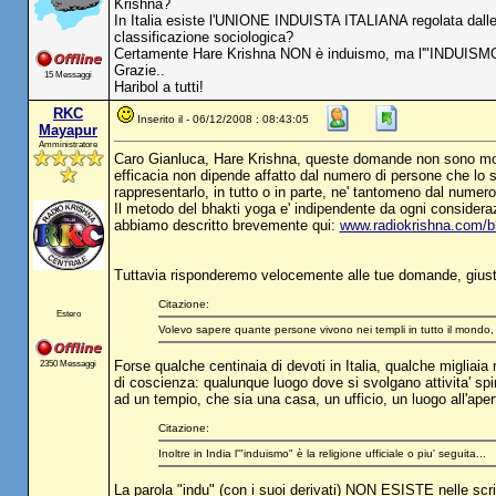
Krishna?
In Italia esiste l'UNIONE INDUISTA ITALIANA regolata dall
classificazione sociologica?
Certamente Hare Krishna NON è induismo, ma l'"INDUISMO
Grazie..
15 Messaggi
Haribol a tutti!
RKC
Inserito il - 06/12/2008 : 08:43:05
Mayapur
Amministratore
Caro Gianluca, Hare Krishna, queste domande non sono molto i
efficacia non dipende affatto dal numero di persone che lo 
rappresentarlo, in tutto o in parte, ne' tantomeno dal numero 
Il metodo del bhakti yoga e' indipendente da ogni considera
abbiamo descritto brevemente qui:
www.radiokrishna.com/b
Tuttavia risponderemo velocemente alle tue domande, giusto 
Citazione:
Estero
Volevo sapere quante persone vivono nei templi in tutto il mondo, i
2350 Messaggi
Forse qualche centinaia di devoti in Italia, qualche migliaia
di coscienza: qualunque luogo dove si svolgano attivita' spir
ad un tempio, che sia una casa, un ufficio, un luogo all'apert
Citazione:
Inoltre in India l'"induismo" è la religione ufficiale o piu' seguita...
La parola "indu" (con i suoi derivati) NON ESISTE nelle scri