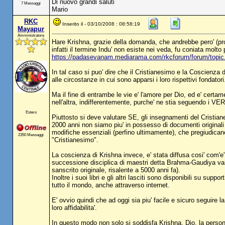
Di nuovo grandi saluti
7 Messaggi
Mario
RKC
Inserito il - 03/10/2008 : 08:58:19
Mayapur
Amministratore
Hare Krishna, grazie della domanda, che andrebbe pero' (pr
infatti il termine Indu' non esiste nei veda, fu coniata molt
https://padasevanam.mediarama.com/rkcforum/forum/top
In tal caso si puo' dire che il Cristianesimo e la Coscienza 
alle circostanze in cui sono apparsi i loro rispettivi fondatori
Ma il fine di entrambe le vie e' l'amore per Dio, ed e' cert
nell'altra, indifferentemente, purche' ne stia seguendo i VE
Estero
Piuttosto si deve valutare SE, gli insegnamenti del Cristia
2000 anni non siamo piu' in possesso di documenti originali
modifiche essenziali (perfino ultimamente), che pregiudicano 
2350 Messaggi
"Cristianesimo".
La coscienza di Krishna invece, e' stata diffusa cosi' com'
successione disciplica di maestri detta Brahma-Gaudiya vai
sanscrito originale, risalente a 5000 anni fa).
Inoltre i suoi libri e gli altri lasciti sono disponibili su su
tutto il mondo, anche attraverso internet.
E' ovvio quindi che ad oggi sia piu' facile e sicuro seguire la
loro affidabilita'.
In questo modo non solo si soddisfa Krishna, Dio, la persona