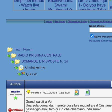
[
Home
|
Registrati
|
Discussioni Attive
|
Discussioni Recenti
Nome Utente:
Salva Passwo
Password Dimentic
Tutti i Forum
RADIO KRISHNA CENTRALE
DOMANDE E RISPOSTE N. 14
Cristianesimo
Qui c'è:
Autore
mario
Inserito il - 02/10/2008 : 13:53:08
Utente Normale
Grandi saluti a Voi
Una sola domanda: ritenete possibile inquadrare il Cristia
passaggio evolutivo di ciò che chiamano Induismo?