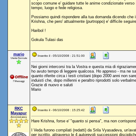
scopo comune e' guidare tutte le anime condizionate verso il
tempo, luogo e fede religiosa.
Possiamo quindi rispondere alla tua domanda dicendo che il 
Krishna, che pero' attualmente (purtroppo) e' difficile segui
Haribol !
Gokula Tulasi das
mario
Inserito il - 05/10/2008 : 21:51:00
Utente Normale
Nei giorni intercorsi tra la Vostra e questa mia di rigraziame
ho avuto tempo di leggere qualcosa. Ho appreso - ma ne sar
quanto riferite circa i testi cristiani (dopo 2000 anni non s
induisti che, dopo millenni e peraltro riprodotti solo verbalm
7 Messaggi
Grazie di nuovo e saluti
Mario
RKC
Inserito il - 06/10/2008 : 15:25:42
Mayapur
Amministratore
Hare Krishna, forse e' "quanto si pensa", ma non corrispond
I Veda furono compilati (redatti) da Srila Vyasadeva, un'ava
per iscritto, attraverso le 4 autorevoli successioni discipliche