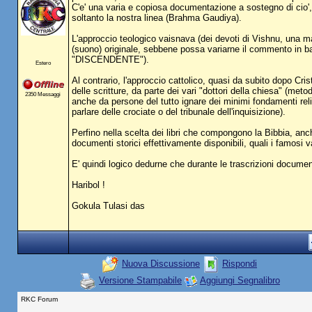
C'e' una varia e copiosa documentazione a sostegno di cio',
soltanto la nostra linea (Brahma Gaudiya).
L'approccio teologico vaisnava (dei devoti di Vishnu, una man
(suono) originale, sebbene possa variarne il commento in b
"DISCENDENTE").
Estero
Al contrario, l'approccio cattolico, quasi da subito dopo Cris
delle scritture, da parte dei vari "dottori della chiesa" 
2350 Messaggi
anche da persone del tutto ignare dei minimi fondamenti religio
parlare delle crociate o del tribunale dell'inquisizione).
Perfino nella scelta dei libri che compongono la Bibbia, anch
documenti storici effettivamente disponibili, quali i famosi v
E' quindi logico dedurne che durante le trascrizioni documen
Haribol !
Gokula Tulasi das
Nuova Discussione
Rispondi
Versione Stampabile
Aggiungi Segnalibro
RKC Forum