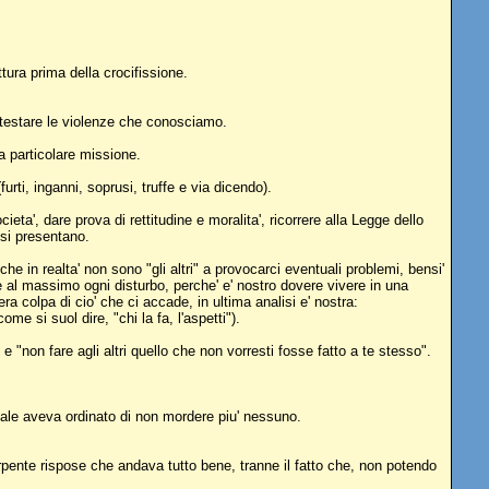
tura prima della crocifissione.
rotestare le violenze che conosciamo.
a particolare missione.
urti, inganni, soprusi, truffe e via dicendo).
a', dare prova di rettitudine e moralita', ricorrere alla Legge dello
 si presentano.
e in realta' non sono "gli altri" a provocarci eventuali problemi, bensi'
e al massimo ogni disturbo, perche' e' nostro dovere vivere in una
a colpa di cio' che ci accade, in ultima analisi e' nostra:
 si suol dire, "chi la fa, l'aspetti").
 "non fare agli altri quello che non vorresti fosse fatto a te stesso".
quale aveva ordinato di non mordere piu' nessuno.
pente rispose che andava tutto bene, tranne il fatto che, non potendo