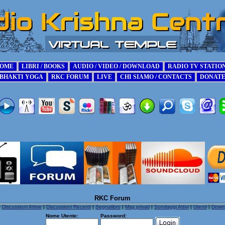
RKC Forum
|
Discussioni Attive
|
Discussioni Recenti
|
Segnalibro
|
Msg privati
|
Sondaggi Attivi
|
Utenti
|
Down
Nome Utente:
Password: