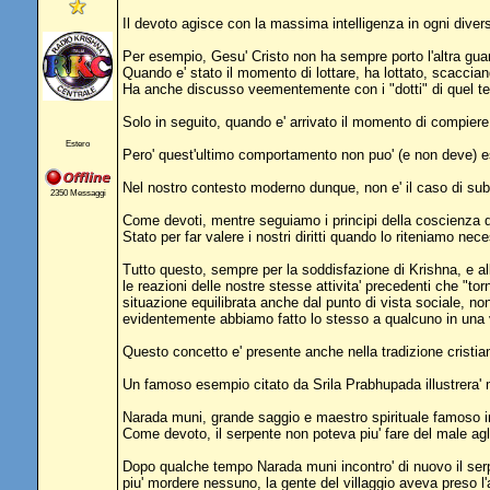
Il devoto agisce con la massima intelligenza in ogni diver
Per esempio, Gesu' Cristo non ha sempre porto l'altra gua
Quando e' stato il momento di lottare, ha lottato, scacciand
Ha anche discusso veementemente con i "dotti" di quel temp
Solo in seguito, quando e' arrivato il momento di compiere
Estero
Pero' quest'ultimo comportamento non puo' (e non deve) ess
Nel nostro contesto moderno dunque, non e' il caso di subire
2350 Messaggi
Come devoti, mentre seguiamo i principi della coscienza di 
Stato per far valere i nostri diritti quando lo riteniamo n
Tutto questo, sempre per la soddisfazione di Krishna, e allo
le reazioni delle nostre stesse attivita' precedenti che "t
situazione equilibrata anche dal punto di vista sociale, no
evidentemente abbiamo fatto lo stesso a qualcuno in una vit
Questo concetto e' presente anche nella tradizione cristian
Un famoso esempio citato da Srila Prabhupada illustrera' m
Narada muni, grande saggio e maestro spirituale famoso in 
Come devoto, il serpente non poteva piu' fare del male agli 
Dopo qualche tempo Narada muni incontro' di nuovo il serp
piu' mordere nessuno, la gente del villaggio aveva preso l'a