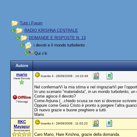
Tutti i Forum
RADIO KRISHNA CENTRALE
DOMANDE E RISPOSTE N. 13
i devoti e il mondo turbolento
Qui c'è:
Autore
mario
Inserito il - 28/09/2008 : 14:10:49
Utente Normale
Nel confermarVi la mia stima e nel ringraziarVi per l’oppo
In uno scenario “materialista”, in un mondo turbolento, un
Come agisce il devoto?
Come Arjiuna (...chiedo scusa se non si dovesse scrivere co
7 Messaggi
Oppure come Gesù Cristo è pronto a porgere l’altra guanc
Di nuovo grazie e buone preghiere a tutti.
Mario
RKC
Inserito il - 29/09/2008 : 11:02:22
Mayapur
Amministratore
Caro Mario, Hare Krishna, grazie della domanda.