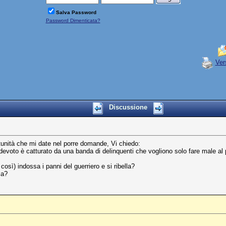
Salva Password
Password Dimenticata?
Ver
Discussione
rtunità che mi date nel porre domande, Vi chiedo:
 devoto è catturato da una banda di delinquenti che vogliono solo fare male al
sì) indossa i panni del guerriero e si ribella?
ia?