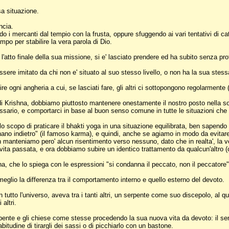
sa situazione.
ncia.
o i mercanti dal tempio con la frusta, oppure sfuggendo ai vari tentativi di cat
o per stabilire la vera parola di Dio.
 l'atto finale della sua missione, si e' lasciato prendere ed ha subito senza p
ere imitato da chi non e' situato al suo stesso livello, o non ha la sua stess
 ogni angheria a cui, se lasciati fare, gli altri ci sottopongono regolarmente (f
Krishna, dobbiamo piuttosto mantenere onestamente il nostro posto nella societ
ecessario, e comportarci in base al buon senso comune in tutte le situazioni che
 scopo di praticare il bhakti yoga in una situazione equilibrata, ben sapendo ch
ornano indietro" (il famoso karma), e quindi, anche se agiamo in modo da evitar
n manteniamo pero' alcun risentimento verso nessuno, dato che in realta', la ver
a passata, e ora dobbiamo subire un identico trattamento da qualcun'altro (come
a, che lo spiega con le espressioni "si condanna il peccato, non il peccatore" e
eglio la differenza tra il comportamento interno e quello esterno del devoto.
tutto l'universo, aveva tra i tanti altri, un serpente come suo discepolo, al 
altri.
ente e gli chiese come stesse procedendo la sua nuova vita da devoto: il ser
bitudine di tirargli dei sassi o di picchiarlo con un bastone.