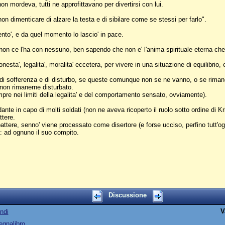
non mordeva, tutti ne approfittavano per divertirsi con lui.
n dimenticare di alzare la testa e di sibilare come se stessi per farlo".
nto', e da quel momento lo lascio' in pace.
non ce l'ha con nessuno, ben sapendo che non e' l'anima spirituale eterna che
esta', legalita', moralita' eccetera, per vivere in una situazione di equilibrio, 
oni di sofferenza e di disturbo, se queste comunque non se ne vanno, o se riman
 non rimanerne disturbato.
pre nei limiti della legalita' e del comportamento sensato, ovviamente).
te in capo di molti soldati (non ne aveva ricoperto il ruolo sotto ordine di Kr
ttere.
attere, senno' viene processato come disertore (e forse ucciso, perfino tutt'og
: ad ognuno il suo compito.
Discussione
V
ndi
egnalibro