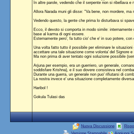
In altre parole, vedendo che il serpente non si ribellava e 
Allora Narada muni gli disse: "Va bene, non mordere, ma no
Vedendo questo, la gente che prima lo disturbava si spave
Ecco, il devoto si comporta in modo simile: internamente 
base al karma di ogni essere.
Esternamente pero', fa tutto cio' che e' in suo potere, con on
Una volta fatto tutto il possibile per eliminare le situazi
accettare una tale situazione come volonta' del Signore e
Ma non prima di aver tentato ogni soluzione possibile (sem
Arjuna per esempio, era un guerriero, un generale, comandan
soddisfare Krishna), e il suo dovere consisteva nel comba
Durante una guerra, un generale non puo' rifiutarsi di comb
La nostra invece e' una situazione completamente diversa
Haribol !
Gokula Tulasi das
Nuova Discussione
Rispo
Versione Stampabile
Aggiungi S