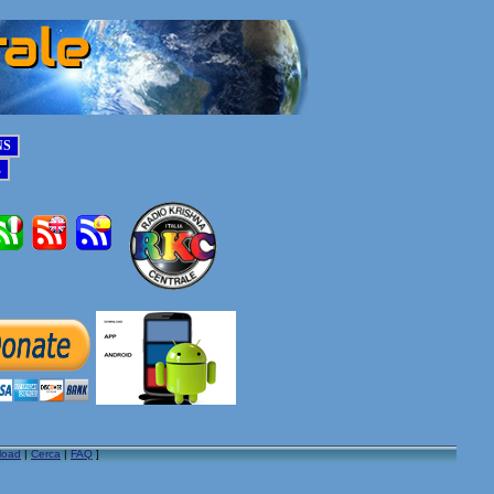
load
|
Cerca
|
FAQ
]