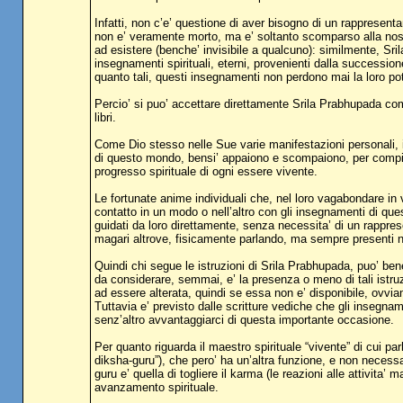
Infatti, non c’e’ questione di aver bisogno di un rappresen
non e’ veramente morto, ma e’ soltanto scomparso alla nost
ad esistere (benche’ invisibile a qualcuno): similmente, Sril
insegnamenti spirituali, eterni, provenienti dalla succes
quanto tali, questi insegnamenti non perdono mai la loro pot
Percio’ si puo’ accettare direttamente Srila Prabhupada com
libri.
Come Dio stesso nelle Sue varie manifestazioni personali, 
di questo mondo, bensi’ appaiono e scompaiono, per compier
progresso spirituale di ogni essere vivente.
Le fortunate anime individuali che, nel loro vagabondare in 
contatto in un modo o nell’altro con gli insegnamenti di quest
guidati da loro direttamente, senza necessita’ di un rappres
magari altrove, fisicamente parlando, ma sempre presenti nel
Quindi chi segue le istruzioni di Srila Prabhupada, puo’ be
da considerare, semmai, e’ la presenza o meno di tali istru
ad essere alterata, quindi se essa non e’ disponibile, ovvi
Tuttavia e’ previsto dalle scritture vediche che gli insegn
senz’altro avvantaggiarci di questa importante occasione.
Per quanto riguarda il maestro spirituale “vivente” di cui pa
diksha-guru”), che pero’ ha un’altra funzione, e non necessar
guru e’ quella di togliere il karma (le reazioni alle attivita
avanzamento spirituale.