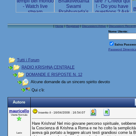
[
Home
|
Registrati
|
Discussioni Attive
|
Discussioni Recenti
Nome Utente:
Salva Passwo
Password Dimentic
Tutti i Forum
RADIO KRISHNA CENTRALE
DOMANDE E RISPOSTE N. 12
Alcune domande da un sincero spirito devoto
Qui c'è:
Autore
mauricello
Inserito il - 16/04/2008 : 16:54:07
Utente Normale
Hare Krishna! Nel mio giovane percorso spirituale, sebbene
la Coscienza di Krishna a Roma e ne ho colto la semplicità 
aveva già portato a leggere alcuni testi grandiosi come la 
Lazio