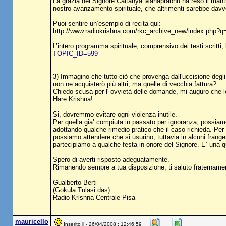
La grazia del Signore Caitanya Mahaprabhu ha reso il mantra
nostro avanzamento spirituale, che altrimenti sarebbe davver
Puoi sentire un’esempio di recita qui:
http://www.radiokrishna.com/rkc_archive_new/index.php?
L’intero programma spirituale, comprensivo dei testi scritti, 
TOPIC_ID=599
3) Immagino che tutto ciò che provenga dall'uccisione degli a
non ne acquisterò più altri, ma quelle di vecchia fattura?
Chiedo scusa per l' ovvietà delle domande, mi auguro che le 
Hare Krishna!
Si, dovremmo evitare ogni violenza inutile.
Per quella gia’ compiuta in passato per ignoranza, possia
adottando qualche rimedio pratico che il caso richieda. Per
possiamo attendere che si usurino, tuttavia in alcuni frange
partecipiamo a qualche festa in onore del Signore. E’ una q
Spero di averti risposto adeguatamente.
Rimanendo sempre a tua disposizione, ti saluto fraternamente
Gualberto Berti
(Gokula Tulasi das)
Radio Krishna Centrale Pisa
mauricello
Inserito il - 26/04/2008 : 12:46:59