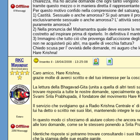
chiarezza, ma ho alcune domande che ogni tanto vengono al
tramite questo mezzo o in maniera diretta il rappresentante
Per questo motivo confido nella comprensione del satsang, 
8 Messaggi
1) Castità. Sessuale o anche amorosa? Si può amare il prop
esclusivamente sessuale o anche amorosa? L' attività sessu
puramente amorosa?
2) Nella pronuncia del Mahamantra quale deve essere la re
costretto ad inspirare prima di ripeterlo. In definitiva il m
3) Immagino che tutto ciò che provenga dall'uccisione degli a
non ne acquisterò più altri, ma quelle di vecchia fattura?
Chiedo scusa per l' ovvietà delle domande, mi auguro che le 
Hare Krishna!
RKC
Inserito il - 18/04/2008 : 13:25:08
Mayapur
Amministratore
Caro amico, Hare Krishna,
grazie molte di averci scritto e del tuo interesse per la cos
La lettura della Bhagavad-Gita (unita a quella di altri test
trovare risposta a tutte le nostre domande, specialmente 
Svami Srila Prabhupada, il fondatore del movimento Hare K
Il servizio che svolgiamo qui a Radio Krishna Centrale e’ di
lui ha detto o scritto nei suoi libri, mantenendo integre le su
Estero
In questo modo ci sforziamo di aiutare coloro che ancora non 
alle loro domande, come se le stessero ponendo a Srila P
2350 Messaggi
Identiche risposte si potranno trovare consultando i suoi li
che la stampa delle sue esatte parole.