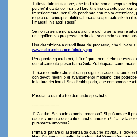
Tuttavia tale iniziazione, che tra l’altro non e’ neppure indi
perche’ il canto del mantra Hare Krishna da solo puo’ comu
freneticamente, bensi’ da ponderare con molta attenzione, p
regole ed i principi stabiliti dal maestro spirituale siksha
i maestri iniziatori stessi).
Se non ci sentiamo ancora pronti a cio’, o se la nostra sit
un significativo progresso spirituale, seguendo soltanto parz
Una descrizione a grandi linee del processo, che ti invito a
www.radiokrishna.com/bhaktiyoga
Per quanto riguarda poi, il “tuo” guru, non e’ che ne esista 
semplicemente presentiamo Srila Prabhupada come maestro sp
Ti ricordo inoltre che sat-sanga significa associazione con 
con devoti neofiti o di avanzamento mediano, che potrebbero 
la lettura dei libri di Srila Prabhupada, che corrisponde e
Passiamo ora alle tue domande specifiche:
----------------------
1) Castità. Sessuale o anche amorosa? Si può amare il prop
esclusivamente sessuale o anche amorosa? L' attività sessu
puramente amorosa?
Prima di parlare di astinenza da qualche attivita’, si dovrebbe
Hare Krishna e l’ascolto delle glorie del Signore (dette in sa