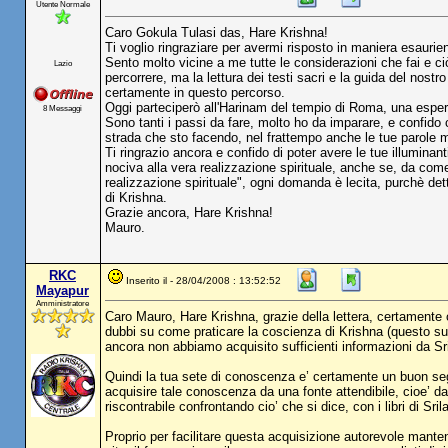
Utente Normale
Caro Gokula Tulasi das, Hare Krishna!
Ti voglio ringraziare per avermi risposto in maniera esaurie
Sento molto vicine a me tutte le considerazioni che fai e ci
Lazio
percorrere, ma la lettura dei testi sacri e la guida del nos
certamente in questo percorso.
Oggi parteciperò all'Harinam del tempio di Roma, una espe
8 Messaggi
Sono tanti i passi da fare, molto ho da imparare, e confido 
strada che sto facendo, nel frattempo anche le tue parole m
Ti ringrazio ancora e confido di poter avere le tue illumin
nociva alla vera realizzazione spirituale, anche se, da come
realizzazione spirituale", ogni domanda è lecita, purchè de
di Krishna.
Grazie ancora, Hare Krishna!
Mauro.
RKC
Inserito il - 28/04/2008 : 13:52:52
Mayapur
Amministratore
Caro Mauro, Hare Krishna, grazie della lettera, certamente 
dubbi su come praticare la coscienza di Krishna (questo su
ancora non abbiamo acquisito sufficienti informazioni da Sri
Quindi la tua sete di conoscenza e’ certamente un buon segno,
acquisire tale conoscenza da una fonte attendibile, cioe’ d
riscontrabile confrontando cio’ che si dice, con i libri di Sr
Proprio per facilitare questa acquisizione autorevole manten