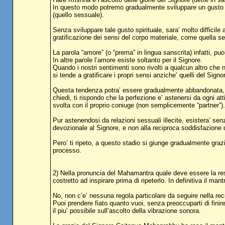
In questo modo potremo gradualmente sviluppare un gusto spi
(quello sessuale).
Senza sviluppare tale gusto spirituale, sara’ molto diffici
gratificazione dei sensi del corpo materiale, come quella se
La parola “amore” (o “prema” in lingua sanscrita) infatti, puo’ 
In altre parole l’amore esiste soltanto per il Signore.
Quando i nostri sentimenti sono rivolti a qualcun altro che no
si tende a gratificare i propri sensi anziche’ quelli del Signo
Questa tendenza potra’ essere gradualmente abbandonata, 
chiedi, ti rispondo che la perfezione e’ astenersi da ogni atti
svolta con il proprio coniuge (non semplicemente “partner”).
Pur astenendosi da relazioni sessuali illecite, esistera’ sen
devozionale al Signore, e non alla reciproca soddisfazione 
Pero’ ti ripeto, a questo stadio si giunge gradualmente graz
processo.
2) Nella pronuncia del Mahamantra quale deve essere la re
costretto ad inspirare prima di ripeterlo. In definitiva il m
No, non c’e’ nessuna regola particolare da seguire nella rec
Puoi prendere fiato quanto vuoi, senza preoccuparti di finir
il piu’ possibile sull’ascolto della vibrazione sonora.