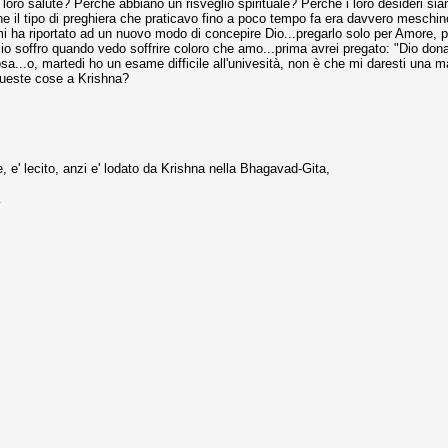
 loro salute? Perchè abbiano un risveglio spirituale? Perchè i loro desideri s
il tipo di preghiera che praticavo fino a poco tempo fa era davvero meschino 
 ha riportato ad un nuovo modo di concepire Dio...pregarlo solo per Amore, pr
io soffro quando vedo soffrire coloro che amo...prima avrei pregato: "Dio dona
osa...o, martedi ho un esame difficile all'univesità, non è che mi daresti una
e queste cose a Krishna?
e' lecito, anzi e' lodato da Krishna nella Bhagavad-Gita,