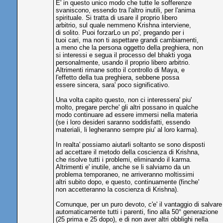
E' in questo unico modo che tutte le sofferenze
svaniscono, essendo tra l'altro inutili, per l'anima
spirituale. Si tratta di usare il proprio libero
arbitrio, sul quale nemmeno Krishna interviene,
di solito. Puoi forzarLo un po', pregando per i
tuoi cari, ma non ti aspettare grandi cambiamenti,
a meno che la persona oggetto della preghiera, non
si interessi e segua il processo del bhakti yoga
personalmente, usando il proprio libero arbitrio.
Altrimenti rimane sotto il controllo di Maya, e
l'effetto della tua preghiera, sebbene possa
essere sincera, sara' poco significativo.
Una volta capito questo, non ci interessera' piu'
molto, pregare perche' gli altri possano in qualche
modo continuare ad essere immersi nella materia
(se i loro desideri saranno soddisfatti, essendo
materiali, li legheranno sempre piu' al loro karma).
In realta' possiamo aiutarli soltanto se sono disposti
ad accettare il metodo della coscienza di Krishna,
che risolve tutti i problemi, eliminando il karma.
Altrimenti e' inutile, anche se li salviamo da un
problema temporaneo, ne arriveranno moltissimi
altri subito dopo, e questo, continuamente (finche'
non accetteranno la coscienza di Krishna).
Comunque, per un puro devoto, c'e' il vantaggio di salvare
automaticamente tutti i parenti, fino alla 50° generazione
(25 prima e 25 dopo), e di non aver altri obblighi nella