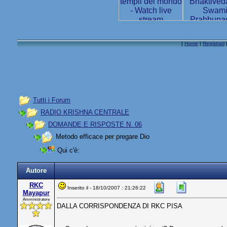
[
Home
|
Registrati
Tutti i Forum
RADIO KRISHNA CENTRALE
DOMANDE E RISPOSTE N. 06
Metodo efficace per pregare Dio
Qui c'è:
Autore
RKC
Inserito il - 18/10/2007 : 21:26:22
Mayapur
Amministratore
DALLA CORRISPONDENZA DI RKC PISA