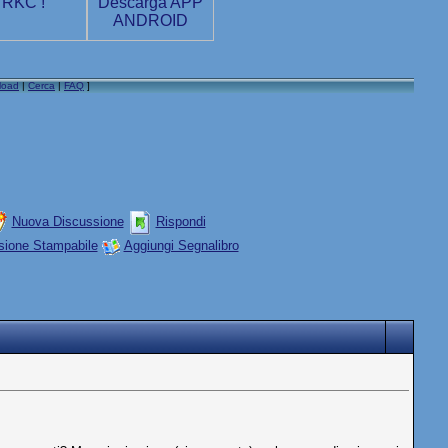
load
|
Cerca
|
FAQ
]
Nuova Discussione
Rispondi
sione Stampabile
Aggiungi Segnalibro