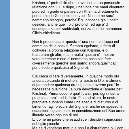
Krishna, e' preferibile che tu sviluppi la tua personale
relazione con Lui, e dopo, una volta che sarai diventato
puro ed in grado di parlare con Krishna direttamente,
potrai chiederGli quello che vuoi. Non ce ne sara'
nemmeno bisogno, perche' Egli conosce gia' i nostri
desideri, anche quelli piu' profondi, ed agira' di
conseguenza per soddisfarli, senza che noi nemmeno
Glielo chiediamo.
Non ti preoccupare, questa e' una normale tappa nel
cammino della bhakti. Sembra egoismo, il fatto di
coltivare la propria relazione con Krishna, e di
trascurare gli altri, ma in realta' questo e' il nostro
vero interesse e non e' nemmeno possibile fare
diversamente (perche' non siamo ancora qualificati
per chiedere qualcosa al Signore).
Chi cerca di fare diversamente, in qualche modo sta
ancora cercando di mettersi al posto di Dio, o almeno
di pretendere qualcosa da Lui, senza averne pero' le
necessarie qualifiche (la pura devozione e l'amore per
Krishna). Prima occorre qualificarsi, poi, ogni nostra
preghiera sara' soddisfatta. Fino ad allora, le nostre
preghiere suonano come una specie di disturbo o di
lamentio, agli orecchi del Signore, anche se spesso le
esaudisce ugualmente, in considerazione del Suo amore
liberale verso ognuno di noi.
E' come un padre che esaudisce i desideri capricciosi
del figlio piccolo.
Ma se diventiamo maturi e non Lo disturbiamo piu' con