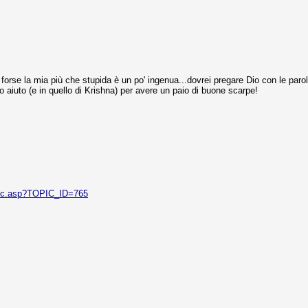
orse la mia più che stupida è un po' ingenua...dovrei pregare Dio con le paro
 aiuto (e in quello di Krishna) per avere un paio di buone scarpe!
pic.asp?TOPIC_ID=765