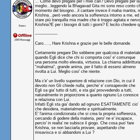
... Come devo pregare per i miei cari? Devo pregare per la
meglio...leggendo la Bhagavad Gita mi sono reso conto che 
momento del bisogno...il cantare invece il maha mantra, mi
Krishna...però vedo ancora la sofferenza intorno a me, ed 
stare più tranquilla mia madre che è troppo agitata e nerv
Krishna?E per i bisogni di tutti i giorni? E lecito chieder
Estero
------------------
2350 Messaggi
Caro....., Hare Krishna e grazie per le belle domande.
Certamente pregare Dio sebbene per qualcosa di materiale, 
quando Egli dice che chi si comporta cosi' e' comunque
una persona molto elevata, virtuosa. La chiama addirittura
"mahatma", grande anima, per il fatto di essersi almeno
rivolta a Lui. Meglio cosi' che niente.
Ma c'e' un livello superiore di relazione con Dio, in cui il
devoto non Gli chiede nulla, perche' e' consapevole che
Egli sa gia' tutto di tutti, e sta gia' provvedendo a tutti,
naturalmente in proporzione a quanto ognuno Lo conosce
e relaziona con Lui.
Infatti Egli sta gia' dando ad ognuno ESATTAMENTE cio'
che desidera, materialmente e spiritualmente.
E' l'anima condizionata che si crea la propria sofferenza,
cercando di godere della materia, pero' ne e' incapace,
percio' in realta' ne subisce il giogo. Che cosa puo' fare
Krishna, se non lasciarla provare, aspettando che
rinsavisca e si abbandoni a Lui ?