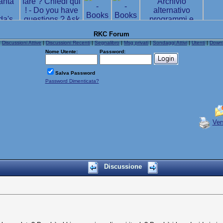
RKC Forum
|
Discussioni Attive
|
Discussioni Recenti
|
Segnalibro
|
Msg privati
|
Sondaggi Attivi
|
Utenti
|
Down
Nome Utente:
Password:
Salva Password
Password Dimenticata?
Ver
Discussione