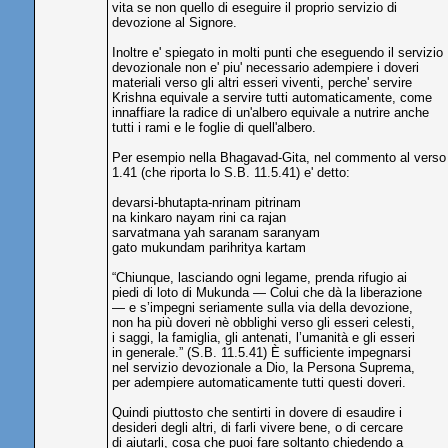
vita se non quello di eseguire il proprio servizio di
devozione al Signore.
Inoltre e' spiegato in molti punti che eseguendo il servizio
devozionale non e' piu' necessario adempiere i doveri
materiali verso gli altri esseri viventi, perche' servire
Krishna equivale a servire tutti automaticamente, come
innaffiare la radice di un'albero equivale a nutrire anche
tutti i rami e le foglie di quell'albero.
Per esempio nella Bhagavad-Gita, nel commento al verso
1.41 (che riporta lo S.B. 11.5.41) e' detto:
devarsi-bhutapta-nrinam pitrinam
na kinkaro nayam rini ca rajan
sarvatmana yah saranam saranyam
gato mukundam parihritya kartam
“Chiunque, lasciando ogni legame, prenda rifugio ai
piedi di loto di Mukunda — Colui che dà la liberazione
— e s’impegni seriamente sulla via della devozione,
non ha più doveri nè obblighi verso gli esseri celesti,
i saggi, la famiglia, gli antenati, l’umanità e gli esseri
in generale.” (S.B. 11.5.41) È sufficiente impegnarsi
nel servizio devozionale a Dio, la Persona Suprema,
per adempiere automaticamente tutti questi doveri.
Quindi piuttosto che sentirti in dovere di esaudire i
desideri degli altri, di farli vivere bene, o di cercare
di aiutarli, cosa che puoi fare soltanto chiedendo a