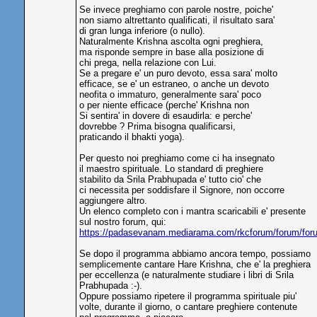
Se invece preghiamo con parole nostre, poiche'
non siamo altrettanto qualificati, il risultato sara'
di gran lunga inferiore (o nullo).
Naturalmente Krishna ascolta ogni preghiera,
ma risponde sempre in base alla posizione di
chi prega, nella relazione con Lui.
Se a pregare e' un puro devoto, essa sara' molto
efficace, se e' un estraneo, o anche un devoto
neofita o immaturo, generalmente sara' poco
o per niente efficace (perche' Krishna non
Si sentira' in dovere di esaudirla: e perche'
dovrebbe ? Prima bisogna qualificarsi,
praticando il bhakti yoga).
Per questo noi preghiamo come ci ha insegnato
il maestro spirituale. Lo standard di preghiere
stabilito da Srila Prabhupada e' tutto cio' che
ci necessita per soddisfare il Signore, non occorre
aggiungere altro.
Un elenco completo con i mantra scaricabili e' presente
sul nostro forum, qui:
https://padasevanam.mediarama.com/rkcforum/forum/f
Se dopo il programma abbiamo ancora tempo, possiamo
semplicemente cantare Hare Krishna, che e' la preghiera
per eccellenza (e naturalmente studiare i libri di Srila
Prabhupada :-).
Oppure possiamo ripetere il programma spirituale piu'
volte, durante il giorno, o cantare preghiere contenute