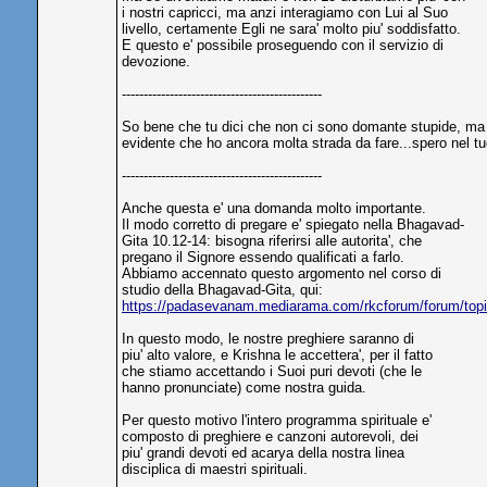
i nostri capricci, ma anzi interagiamo con Lui al Suo
livello, certamente Egli ne sara' molto piu' soddisfatto.
E questo e' possibile proseguendo con il servizio di
devozione.
----------------------------------------------
So bene che tu dici che non ci sono domante stupide, ma f
evidente che ho ancora molta strada da fare...spero nel tuo
----------------------------------------------
Anche questa e' una domanda molto importante.
Il modo corretto di pregare e' spiegato nella Bhagavad-
Gita 10.12-14: bisogna riferirsi alle autorita', che
pregano il Signore essendo qualificati a farlo.
Abbiamo accennato questo argomento nel corso di
studio della Bhagavad-Gita, qui:
https://padasevanam.mediarama.com/rkcforum/forum/to
In questo modo, le nostre preghiere saranno di
piu' alto valore, e Krishna le accettera', per il fatto
che stiamo accettando i Suoi puri devoti (che le
hanno pronunciate) come nostra guida.
Per questo motivo l'intero programma spirituale e'
composto di preghiere e canzoni autorevoli, dei
piu' grandi devoti ed acarya della nostra linea
disciplica di maestri spirituali.