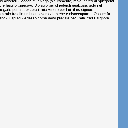
iano avverati? Magari mi spiego (sicuramente) male, cerco di spiegarmi
e fasullo...pregavo Dio solo per chiedergli qualcosa, solo nel
egarlo per accrescere il mio Amore per Lui, il ns signore
 a mio fratello un buon lavoro visto che è disoccupato... Oppure fa
 mano?"Capisci? Adesso come devo pregare per i miei cari il signore