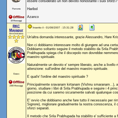
essere considerato un non devoto nonostante i suoi sforzi?
Haribol
Piemonte
Azanco
18 Messaggi
RKC
Inserito il - 01/08/2007 : 15:31:28
Mayapur
Amministratore
Un'altra domanda interessante, grazie Alessandro, Hare Kri
Non ci dobbiamo interessare molto di giungere ad una certa
Dobbiamo soltanto seguire il metodo stabilito da Srila Prabhu
Prabhupada spiega che il discepolo non dovrebbe nemmeno pre
maestro spirituale.
Naturalmente un devoto e' sempre liberato, anche a livello 
attenzione: sull'ordine del maestro maestro spirituale.
Estero
E qual'e' l'ordine del maestro spirituale ?
Principalmente sravanam kirtanam (Vishnu smaranam...), asco
2350 Messaggi
giorno, studiare i libri di Srila Prabhupada e seguire i 4 princ
posizione da cui saremo sicuramente salvati qualunque co
E' ovvio che dobbiamo anche fare tutto il necessario per ri
Signore), migliorare gradualmente la nostra conoscenza, il 
sforzi separati.
Il metodo che Srila Prabhupada ha stabilito e' sufficiente a 