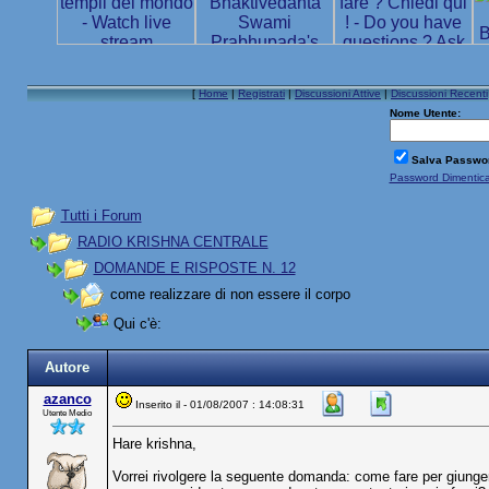
[
Home
|
Registrati
|
Discussioni Attive
|
Discussioni Recenti
Nome Utente:
Salva Passwo
Password Dimentic
Tutti i Forum
RADIO KRISHNA CENTRALE
DOMANDE E RISPOSTE N. 12
come realizzare di non essere il corpo
Qui c'è:
Autore
azanco
Inserito il - 01/08/2007 : 14:08:31
Utente Medio
Hare krishna,
Vorrei rivolgere la seguente domanda: come fare per giunger