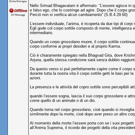
Emilia Romagna
Nello Srimad Bhagavatam è affermato: “L’essere agisce in ques
e falso ego, che lo costringe ad agire. Dopo che il corpo gro
Perciò non si verifica alcun cambiamento” (S.B.4.29.60)
147 Messaggi
L’essere individuale, l’anima, è ricoperta da due tipi di corpi
Egli gode col corpo sottile composto di mente, intelligenza 
intermediario.
Quando un corpo grossolano muore, il corpo sottile continua a
corpo conforme ai propri desideri e al proprio Karma.
Ciò è chiaramente spiegato nella Bhagvad Gita, dove Krishna 
Arjuna, quella stessa condizione sarà senza dubbio raggiunt
Da questo verso si può perfettamente capire come il corpo so
durante tutta la nostra vita il corpo sottile getti le basi per
azioni.
La presenza e le attività del copro sottile sono percepibili at
quando l’essere sogna, lascia il suo corpo grossolano e attrav
come quello di un animale o di un dio.
Quando torna nel corpo grossolano, cioè quando si risveglia d
similmente dopo la morte, cioè dopo aver preso un altro corpo
Al momento della morte l’essere porta con se i suoi progetti e
all’Anima Suprema, il ricordo dei progetti della vita precedent