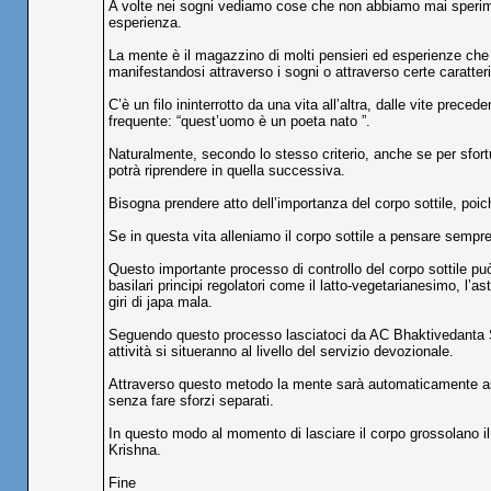
A volte nei sogni vediamo cose che non abbiamo mai sperime
esperienza.
La mente è il magazzino di molti pensieri ed esperienze che 
manifestandosi attraverso i sogni o attraverso certe caratteri
C’è un filo ininterrotto da una vita all’altra, dalle vite prec
frequente: “quest’uomo è un poeta nato ”.
Naturalmente, secondo lo stesso criterio, anche se per sfortun
potrà riprendere in quella successiva.
Bisogna prendere atto dell’importanza del corpo sottile, poic
Se in questa vita alleniamo il corpo sottile a pensare sempre
Questo importante processo di controllo del corpo sottile può 
basilari principi regolatori come il latto-vegetarianesimo, l’as
giri di japa mala.
Seguendo questo processo lasciatoci da AC Bhaktivedanta S
attività si situeranno al livello del servizio devozionale.
Attraverso questo metodo la mente sarà automaticamente ass
senza fare sforzi separati.
In questo modo al momento di lasciare il corpo grossolano il 
Krishna.
Fine