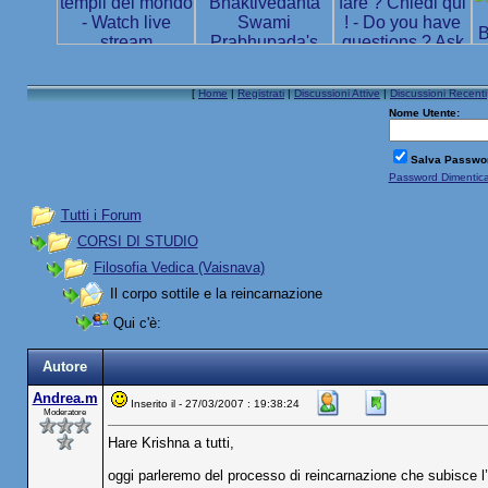
[
Home
|
Registrati
|
Discussioni Attive
|
Discussioni Recenti
Nome Utente:
Salva Passwo
Password Dimentic
Tutti i Forum
CORSI DI STUDIO
Filosofia Vedica (Vaisnava)
Il corpo sottile e la reincarnazione
Qui c'è:
Autore
Andrea.m
Inserito il - 27/03/2007 : 19:38:24
Moderatore
Hare Krishna a tutti,
oggi parleremo del processo di reincarnazione che subisce l