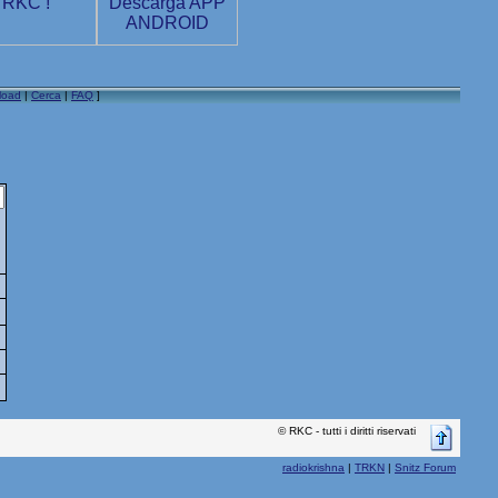
load
|
Cerca
|
FAQ
]
© RKC - tutti i diritti riservati
radiokrishna
|
TRKN
|
Snitz Forum