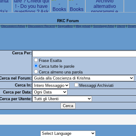
RKC Forum
|
Discussioni Attive
|
Discussioni Recenti
|
Segnalibro
|
Msg privati
|
Sondaggi Attivi
|
Utenti
|
Down
Cerca Per:
Frase Esatta
Cerca tutte le parole
Cerca almeno una parola
Cerca nel Forum:
Cerca In:
Messaggi Archiviati
Cerca per Data:
Cerca per Utente: