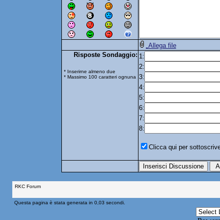
Allega file
Risposte Sondaggio:
1:
2:
* Inserirne almeno due
3:
* Massimo 100 caratteri ognuna
4:
5:
6:
7:
8:
Clicca qui per sottoscri
RKC Forum
Questa pagina è stata generata in 0,03 secondi.