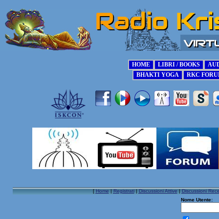
[
Home
|
Registrati
|
Discussioni Attive
|
Discussioni Rece
Nome Utente: