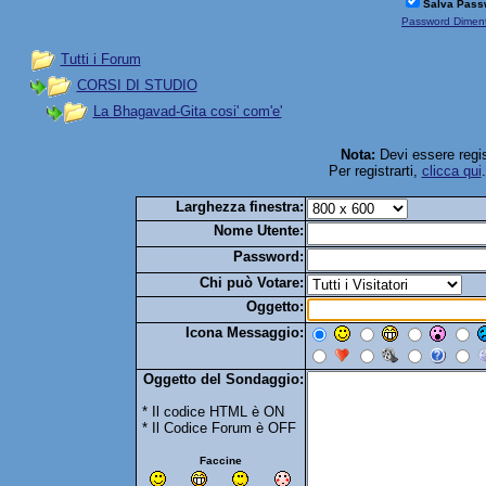
Salva Pass
Password Diment
Tutti i Forum
CORSI DI STUDIO
La Bhagavad-Gita cosi' com'e'
Nota:
Devi essere regis
Per registrarti,
clicca qui
Larghezza finestra:
Nome Utente:
Password:
Chi può Votare:
Oggetto:
Icona Messaggio:
Oggetto del Sondaggio:
* Il codice HTML è ON
* Il Codice Forum è OFF
Faccine