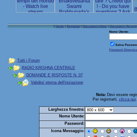
[
Home
|
Registrati
|
Discussioni Attive
|
Discussioni Recenti
Nome Utente:
Salva Passwo
Password Dimentic
Tutti i Forum
RADIO KRISHNA CENTRALE
DOMANDE E RISPOSTE N. 07
Validita' eterna dell'iniziazione
Nota:
Devi essere regis
Per registrarti,
clicca qui
Larghezza finestra:
Nome Utente:
Password:
Icona Messaggio: