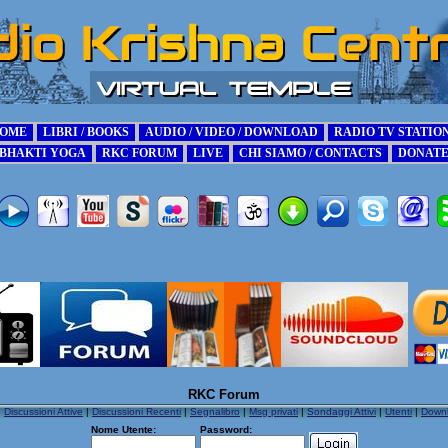
RKC Forum
|
Discussioni Attive
|
Discussioni Recenti
|
Segnalibro
|
Msg privati
|
Sondaggi Attivi
|
Utenti
|
Down
Nome Utente:
Password: