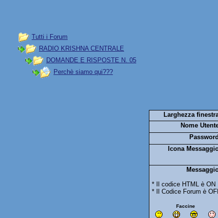
Tutti i Forum
RADIO KRISHNA CENTRALE
DOMANDE E RISPOSTE N. 05
Perchè siamo qui???
Larghezza finestra
Nome Utente
Password
Icona Messaggio
Messaggio
* Il codice HTML è ON
* Il Codice Forum è OF
Faccine