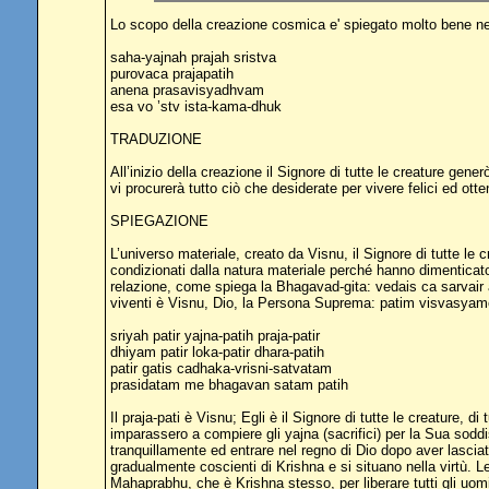
Lo scopo della creazione cosmica e' spiegato molto bene nel
saha-yajnah prajah sristva
purovaca prajapatih
anena prasavisyadhvam
esa vo ’stv ista-kama-dhuk
TRADUZIONE
All’inizio della creazione il Signore di tutte le creature gene
vi procurerà tutto ciò che desiderate per vivere felici ed otte
SPIEGAZIONE
L’universo materiale, creato da Visnu, il Signore di tutte le c
condizionati dalla natura materiale perché hanno dimenticato
relazione, come spiega la Bhagavad-gita: vedais ca sarvair ah
viventi è Visnu, Dio, la Persona Suprema: patim visvasyame
sriyah patir yajna-patih praja-patir
dhiyam patir loka-patir dhara-patih
patir gatis cadhaka-vrisni-satvatam
prasidatam me bhagavan satam patih
Il praja-pati è Visnu; Egli è il Signore di tutte le creature, 
imparassero a compiere gli yajna (sacrifici) per la Sua sod
tranquillamente ed entrare nel regno di Dio dopo aver lascia
gradualmente coscienti di Krishna e si situano nella virtù. Le
Mahaprabhu, che è Krishna stesso, per liberare tutti gli uomi