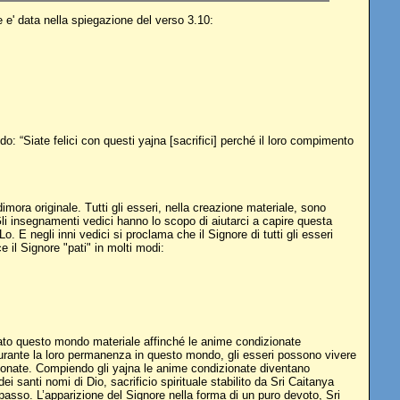
 e' data nella spiegazione del verso 3.10:
ndo: “Siate felici con questi yajna [sacrifici] perché il loro compimento
 dimora originale. Tutti gli esseri, nella creazione materiale, sono
li insegnamenti vedici hanno lo scopo di aiutarci a capire questa
E negli inni vedici si proclama che il Signore di tutti gli esseri
l Signore "pati" in molti modi:
a creato questo mondo materiale affinché le anime condizionate
durante la loro permanenza in questo mondo, gli esseri possono vivere
izionate. Compiendo gli yajna le anime condizionate diventano
i santi nomi di Dio, sacrificio spirituale stabilito da Sri Caitanya
 passo. L’apparizione del Signore nella forma di un puro devoto, Sri