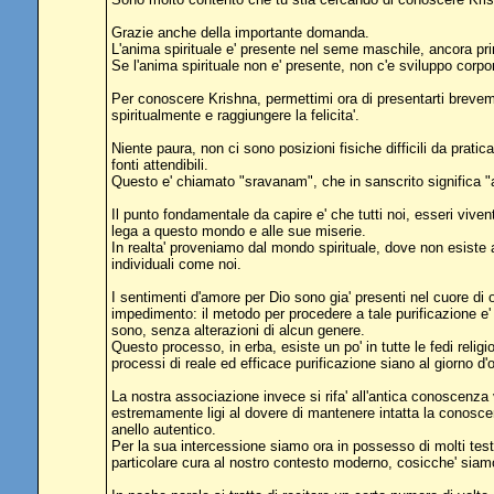
Grazie anche della importante domanda.
L'anima spirituale e' presente nel seme maschile, ancora pri
Se l'anima spirituale non e' presente, non c'e sviluppo corpo
Per conoscere Krishna, permettimi ora di presentarti breveme
spiritualmente e raggiungere la felicita'.
Niente paura, non ci sono posizioni fisiche difficili da prati
fonti attendibili.
Questo e' chiamato "sravanam", che in sanscrito significa "as
Il punto fondamentale da capire e' che tutti noi, esseri vive
lega a questo mondo e alle sue miserie.
In realta' proveniamo dal mondo spirituale, dove non esiste 
individuali come noi.
I sentimenti d'amore per Dio sono gia' presenti nel cuore di
impedimento: il metodo per procedere a tale purificazione e' 
sono, senza alterazioni di alcun genere.
Questo processo, in erba, esiste un po' in tutte le fedi re
processi di reale ed efficace purificazione siano al giorno d'
La nostra associazione invece si rifa' all'antica conoscenza v
estremamente ligi al dovere di mantenere intatta la conosce
anello autentico.
Per la sua intercessione siamo ora in possesso di molti testi 
particolare cura al nostro contesto moderno, cosicche' siamo 