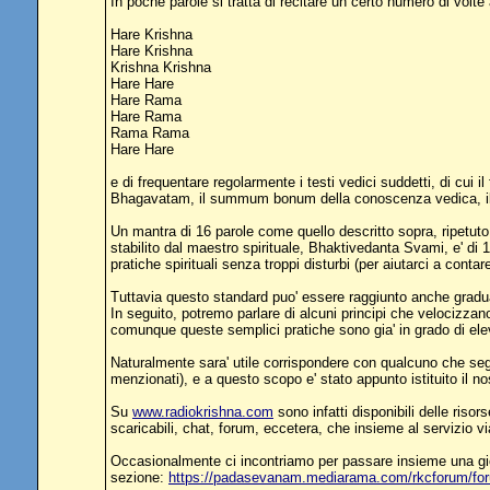
In poche parole si tratta di recitare un certo numero di volte
Hare Krishna
Hare Krishna
Krishna Krishna
Hare Hare
Hare Rama
Hare Rama
Rama Rama
Hare Hare
e di frequentare regolarmente i testi vedici suddetti, di cui 
Bhagavatam, il summum bonum della conoscenza vedica, il cu
Un mantra di 16 parole come quello descritto sopra, ripetuto p
stabilito dal maestro spirituale, Bhaktivedanta Svami, e' di 
pratiche spirituali senza troppi disturbi (per aiutarci a conta
Tuttavia questo standard puo' essere raggiunto anche gradual
In seguito, potremo parlare di alcuni principi che velocizzano
comunque queste semplici pratiche sono gia' in grado di elev
Naturalmente sara' utile corrispondere con qualcuno che se
menzionati), e a questo scopo e' stato appunto istituito il nost
Su
www.radiokrishna.com
sono infatti disponibili delle risor
scaricabili, chat, forum, eccetera, che insieme al servizio vi
Occasionalmente ci incontriamo per passare insieme una giorna
sezione:
https://padasevanam.mediarama.com/rkcforum/