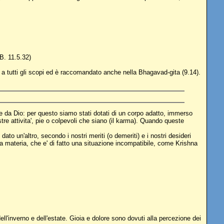
.B. 11.5.32)
ve a tutti gli scopi ed è raccomandato anche nella Bhagavad-gita (9.14).
nte da Dio: per questo siamo stati dotati di un corpo adatto, immerso
re attivita', pie o colpevoli che siano (il karma). Quando queste
ato un'altro, secondo i nostri meriti (o demeriti) e i nostri desideri
 la materia, che e' di fatto una situazione incompatibile, come Krishna
ell'inverno e dell'estate. Gioia e dolore sono dovuti alla percezione dei