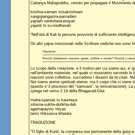
Caitanya Mahaprabhu, venuto per propagare il Movimento d
krishna-varnam tvisakrishnam
sangopangastra-parsadam
yajnaih sankirtana-prayair
yajanti hi su-medhasah
“Nell’età di Kali le persone provviste di sufficiente intelli
Gli altri yajna menzionati nelle Scritture vediche non sono fa
Citazione:
Perchè dobbiamo nascere, gioire, soffrire e morire? Perchè ci devon
Lo scopo della creazione, e il motivo per cui siamo qui, e' q
nell'ambiente materiale, nel quale ci muoviamo secondo le leg
reazioni sono collettive, succedono i disastri da te citati.
Noi siamo anime spirituali eterne, ma il corpo che ci viene da
(questo e' il processo del "samsara", la reincarnazione). La g
spiega nel verso 2.14 della Bhagavad-Gita:
matra-sparsas tu kaunteya
sitosna-sukha-duhkha-dah
agamapayino 'nityas
tams titiksasva bharata
TRADUZIONE
"O figlio di Kunti, la comparsa non permanente della gioia e d