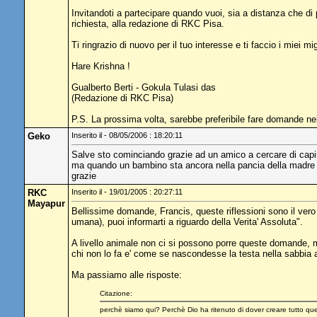
Invitandoti a partecipare quando vuoi, sia a distanza che d
richiesta, alla redazione di RKC Pisa.
Ti ringrazio di nuovo per il tuo interesse e ti faccio i miei mig
Hare Krishna !
Gualberto Berti - Gokula Tulasi das
(Redazione di RKC Pisa)
P.S. La prossima volta, sarebbe preferibile fare domande ne
Geko
Inserito il - 08/05/2006 : 18:20:11
Salve sto cominciando grazie ad un amico a cercare di capi
ma quando un bambino sta ancora nella pancia della madre l
grazie
RKC
Inserito il - 19/01/2005 : 20:27:11
Mayapur
Bellissime domande, Francis, queste riflessioni sono il vero s
umana), puoi informarti a riguardo della Verita' Assoluta".
A livello animale non ci si possono porre queste domande, ma 
chi non lo fa e' come se nascondesse la testa nella sabbia al
Ma passiamo alle risposte:
Citazione:
perchè siamo qui? Perchè Dio ha ritenuto di dover creare tutto qu