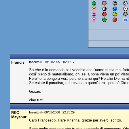
Francis
Inserito il - 19/01/2005 : 16:06:17
So che è la domanda piu' vecchia che l'uomo si sia mai fatto.
cosi' pieno di materialismo, chi se la pone viene un po' visto
Pero' io la pongo a voi.. perchè siamo qui? Perchè Dio ha ri
Se esiste il paradiso, o il nirvana o quant'altro.. perchè Dio
Grazie,
ciao tutti.
RKC
Inserito il - 08/05/2006 : 22:25:29
Mayapur
Caro Francesco, Hare Krishna, grazie per averci scritto.
Sono molto contento che tu stia cercando di conoscere Kris