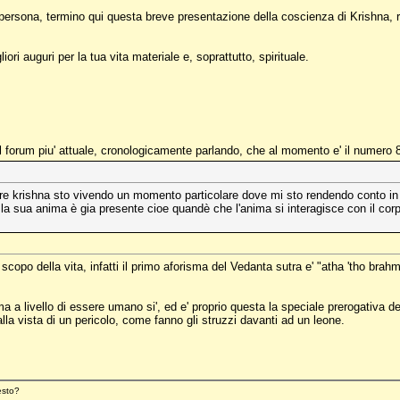
i persona, termino qui questa breve presentazione della coscienza di Krishna
liori auguri per la tua vita materiale e, soprattutto, spirituale.
l forum piu' attuale, cronologicamente parlando, che al momento e' il numero 8
re krishna sto vivendo un momento particolare dove mi sto rendendo conto in
a sua anima è gia presente cioe quandè che l'anima si interagisce con il co
copo della vita, infatti il primo aforisma del Vedanta sutra e' "atha 'tho brahm
a livello di essere umano si', ed e' proprio questa la speciale prerogativa del
la vista di un pericolo, come fanno gli struzzi davanti ad un leone.
esto?