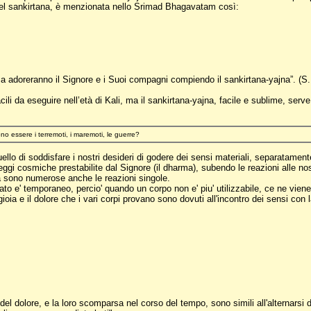
el sankirtana, è menzionata nello Srimad Bhagavatam così:
genza adoreranno il Signore e i Suoi compagni compiendo il sankirtana-yajna”. (S
cili da eseguire nell’età di Kali, ma il sankirtana-yajna, facile e sublime, ser
o essere i terremoti, i maremoti, le guerre?
uello di soddisfare i nostri desideri di godere dei sensi materiali, separatame
gi cosmiche prestabilite dal Signore (il dharma), subendo le reazioni alle nost
 Ma sono numerose anche le reazioni singole.
to e' temporaneo, percio' quando un corpo non e' piu' utilizzabile, ce ne viene d
ioia e il dolore che i vari corpi provano sono dovuti all'incontro dei sensi con
el dolore, e la loro scomparsa nel corso del tempo, sono simili all'alternarsi d