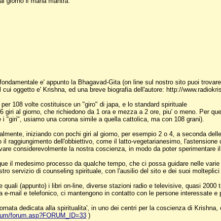
 al giorno il maha mantra:
il fondamentale e' appunto la Bhagavad-Gita (on line sul nostro sito puoi trovar
i oggetto e' Krishna, ed una breve biografia dell'autore: http://www.radiokr
er 108 volte costituisce un "giro" di japa, e lo standard spirituale
16 giri al giorno, che richiedono da 1 ora e mezza a 2 ore, piu' o meno. Per que
re i "giri", usiamo una corona simile a quella cattolica, ma con 108 grani).
mente, iniziando con pochi giri al giorno, per esempio 2 o 4, a seconda delle 
 il raggiungimento dell'obbiettivo, come il latto-vegetarianesimo, l'astensione d
are considerevolmente la nostra coscienza, in modo da poter sperimentare il no
gue il medesimo processo da qualche tempo, che ci possa guidare nelle varie 
ro servizio di counseling spirituale, con l'ausilio del sito e dei suoi molteplici 
se quali (appunto) i libri on-line, diverse stazioni radio e televisive, quasi 200
a e-mail e telefonico, ci mantengono in contatto con le persone interessate e pr
ta dedicata alla spiritualita', in uno dei centri per la coscienza di Krishna, o
forum/forum.asp?FORUM_ID=33
)