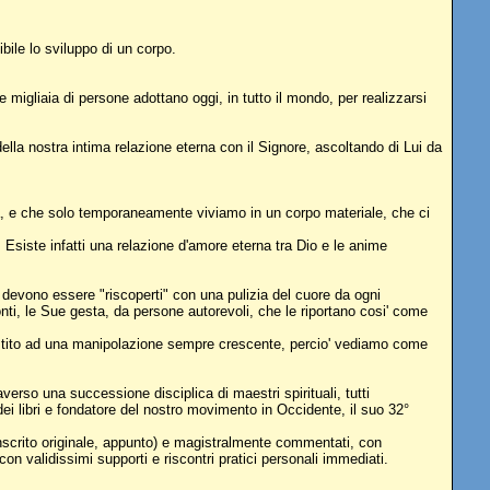
bile lo sviluppo di un corpo.
igliaia di persone adottano oggi, in tutto il mondo, per realizzarsi
 della nostra intima relazione eterna con il Signore, ascoltando di Lui da
enza, e che solo temporaneamente viviamo in un corpo materiale, che ci
Esiste infatti una relazione d'amore eterna tra Dio e le anime
 devono essere "riscoperti" con una pulizia del cuore da ogni
onti, le Sue gesta, da persone autorevoli, che le riportano cosi' come
ssistito ad una manipolazione sempre crescente, percio' vediamo come
verso una successione disciplica di maestri spirituali, tutti
 libri e fondatore del nostro movimento in Occidente, il suo 32°
 sanscrito originale, appunto) e magistralmente commentati, con
on validissimi supporti e riscontri pratici personali immediati.