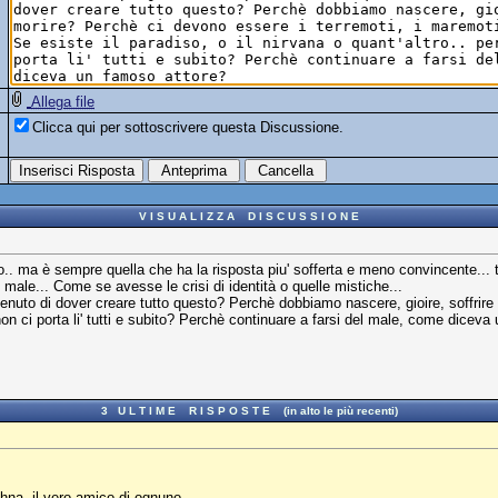
Allega file
Clicca qui per sottoscrivere questa Discussione.
V I S U A L I Z Z A D I S C U S S I O N E
. ma è sempre quella che ha la risposta piu' sofferta e meno convincente... ta
 male... Come se avesse le crisi di identità o quelle mistiche...
tenuto di dover creare tutto questo? Perchè dobbiamo nascere, gioire, soffrire
 non ci porta li' tutti e subito? Perchè continuare a farsi del male, come dicev
3 U L T I M E R I S P O S T E (in alto le più recenti)
hna, il vero amico di ognuno.