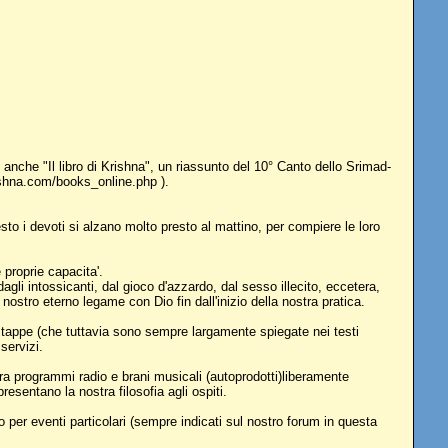
e anche "Il libro di Krishna", un riassunto del 10° Canto dello Srimad-
ishna.com/books_online.php ).
sto i devoti si alzano molto presto al mattino, per compiere le loro
proprie capacita'.
agli intossicanti, dal gioco d'azzardo, dal sesso illecito, eccetera,
stro eterno legame con Dio fin dall'inizio della nostra pratica.
tappe (che tuttavia sono sempre largamente spiegate nei testi
servizi.
0 tra programmi radio e brani musicali (autoprodotti)liberamente
esentano la nostra filosofia agli ospiti.
 per eventi particolari (sempre indicati sul nostro forum in questa