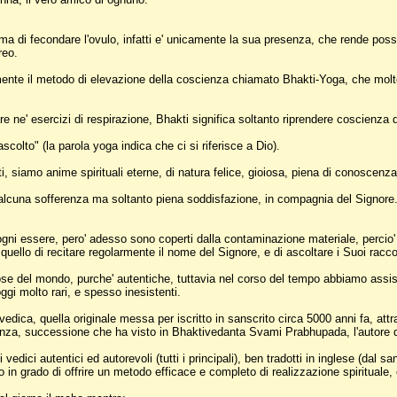
ma di fecondare l'ovulo, infatti e' unicamente la sua presenza, che rende possi
reo.
nte il metodo di elevazione della coscienza chiamato Bhakti-Yoga, che molte m
care ne' esercizi di respirazione, Bhakti significa soltanto riprendere coscienza
colto" (la parola yoga indica che ci si riferisce a Dio).
nti, siamo anime spirituali eterne, di natura felice, gioiosa, piena di conosc
alcuna sofferenza ma soltanto piena soddisfazione, in compagnia del Signore. 
 ogni essere, pero' adesso sono coperti dalla contaminazione materiale, percio'
quello di recitare regolarmente il nome del Signore, e di ascoltare i Suoi racc
ligiose del mondo, purche' autentiche, tuttavia nel corso del tempo abbiamo a
oggi molto rari, e spesso inesistenti.
edica, quella originale messa per iscritto in sanscrito circa 5000 anni fa, attra
nza, successione che ha visto in Bhaktivedanta Svami Prabhupada, l'autore dei
vedici autentici ed autorevoli (tutti i principali), ben tradotti in inglese (dal
in grado di offrire un metodo efficace e completo di realizzazione spirituale, c