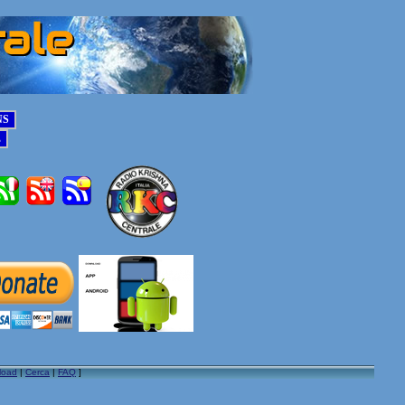
load
|
Cerca
|
FAQ
]