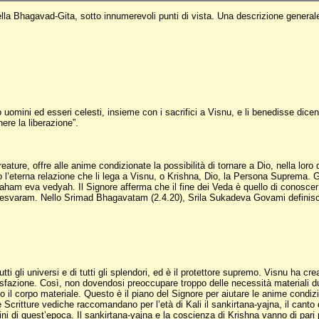
la Bhagavad-Gita, sotto innumerevoli punti di vista. Una descrizione generale
rò uomini ed esseri celesti, insieme con i sacrifici a Visnu, e li benedisse dice
nere la liberazione”.
reature, offre alle anime condizionate la possibilità di tornare a Dio, nella loro
 l’eterna relazione che li lega a Visnu, o Krishna, Dio, la Persona Suprema. G
am eva vedyah. Il Signore afferma che il fine dei Veda è quello di conoscerLo. 
svaram. Nello Srimad Bhagavatam (2.4.20), Srila Sukadeva Govami definisce i
di tutti gli universi e di tutti gli splendori, ed è il protettore supremo. Visnu h
disfazione. Così, non dovendosi preoccupare troppo delle necessità materiali 
to il corpo materiale. Questo è il piano del Signore per aiutare le anime cond
 Scritture vediche raccomandano per l’età di Kali il sankirtana-yajna, il canto de
ni di quest’epoca. Il sankirtana-yajna e la coscienza di Krishna vanno di pari