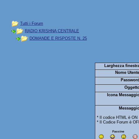
Tutti i Forum
RADIO KRISHNA CENTRALE
DOMANDE E RISPOSTE N. 25
Larghezza finestra
Nome Utente
Password
Oggetto
Icona Messaggio
Messaggio
* Il codice HTML è ON
* Il Codice Forum è OF
Faccine