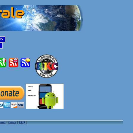
load
|
Cerca
|
FAQ
]