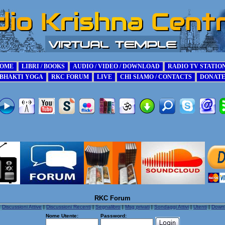
RKC Forum
|
Discussioni Attive
|
Discussioni Recenti
|
Segnalibro
|
Msg privati
|
Sondaggi Attivi
|
Utenti
|
Down
Nome Utente:
Password: