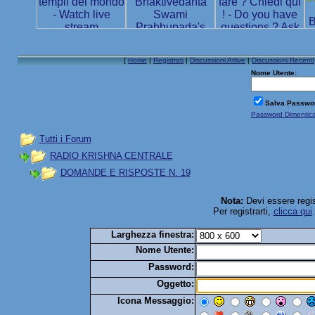
[
Home
|
Registrati
|
Discussioni Attive
|
Discussioni Recenti
Nome Utente:
Salva Passwo
Password Dimentic
Tutti i Forum
RADIO KRISHNA CENTRALE
DOMANDE E RISPOSTE N. 19
Nota:
Devi essere regis
Per registrarti,
clicca qui
Larghezza finestra:
Nome Utente:
Password:
Oggetto:
Icona Messaggio: