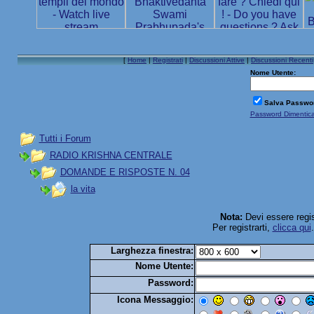
[
Home
|
Registrati
|
Discussioni Attive
|
Discussioni Recenti
Nome Utente:
Salva Passwo
Password Dimentic
Tutti i Forum
RADIO KRISHNA CENTRALE
DOMANDE E RISPOSTE N. 04
la vita
Nota:
Devi essere regis
Per registrarti,
clicca qui
Larghezza finestra:
Nome Utente:
Password:
Icona Messaggio: