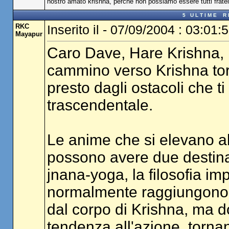
nostro amato krishna, perchè non possiamo essere tutti fratel
5 U L T I M E R I 
RKC
Inserito il - 07/09/2004 : 03:01:
Mayapur
Caro Dave, Hare Krishna, m
cammino verso Krishna tort
presto dagli ostacoli che ti
trascendentale.
Le anime che si elevano al 
possono avere due destinaz
jnana-yoga, la filosofia im
normalmente raggiungono i
dal corpo di Krishna, ma d
tendenza all'azione, torna