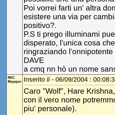
Poi vorrei farti un' altra 
esistere una via per cambi
positivo?.
P.S ti prego illuminami p
disperato, l'unica cosa ch
ringraziando l'onnipotent
DAVE
a cmq nn hò un nome sans
RKC
Inserito il - 06/09/2004 : 00:08:
Mayapur
Caro "Wolf", Hare Krishna, 
con il vero nome potremmo
piu' personale).