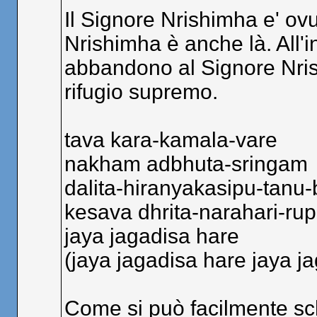
Il Signore Nrishimha e' ov
Nrishimha è anche là. All'i
abbandono al Signore Nrishi
rifugio supremo.
tava kara-kamala-vare
nakham adbhuta-sringam
dalita-hiranyakasipu-tanu
kesava dhrita-narahari-ru
jaya jagadisa hare
(jaya jagadisa hare jaya j
Come si può facilmente schi