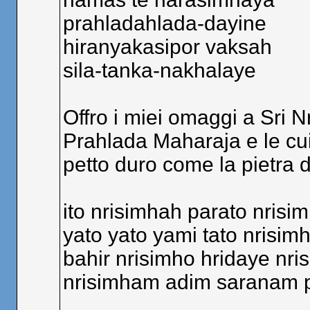
prahladahlada-dayine
hiranyakasipor vaksah
sila-tanka-nakhalaye
Offro i miei omaggi a Sri N
Prahlada Maharaja e le cui 
petto duro come la pietra
ito nrisimhah parato nrisi
yato yato yami tato nrisim
bahir nrisimho hridaye nri
nrisimham adim saranam 