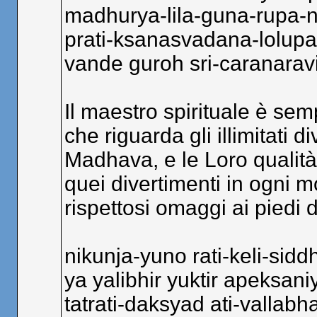
madhurya-lila-guna-rupa
prati-ksanasvadana-lolup
vande guroh sri-caranara
Il maestro spirituale è sem
che riguarda gli illimitati 
Madhava, e le Loro qualità
quei divertimenti in ogni m
rispettosi omaggi ai piedi d
nikunja-yuno rati-keli-sidd
ya yalibhir yuktir apeksani
tatrati-daksyad ati-vallabh