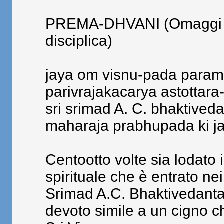
PREMA-DHVANI (Omaggi ai 
disciplica)
jaya om visnu-pada para
parivrajakacarya astottara
sri srimad A. C. bhaktived
maharaja prabhupada ki j
Centootto volte sia lodato i
spirituale che è entrato nei
Srimad A.C. Bhaktivedant
devoto simile a un cigno che