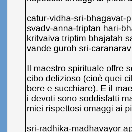
catur-vidha-sri-bhagavat-
svadv-anna-triptan hari-b
kritvaiva triptim bhajatah 
vande guroh sri-caranara
Il maestro spirituale offre
cibo delizioso (cioè quei c
bere e succhiare). E il mae
i devoti sono soddisfatti m
miei rispettosi omaggi ai pi
sri-radhika-madhavayor a