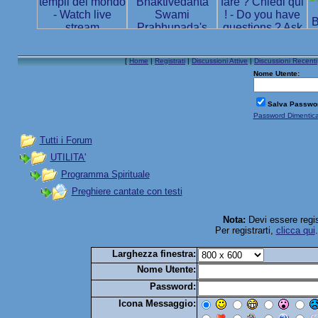
[
Home
|
Registrati
|
Discussioni Attive
|
Discussioni Recenti
Nome Utente:
Salva Passwo
Password Dimentic
Tutti i Forum
UTILITA'
Programma Spirituale
Preghiere cantate con testi
Nota:
Devi essere regis
Per registrarti,
clicca qui
Larghezza finestra:
Nome Utente:
Password:
Icona Messaggio: