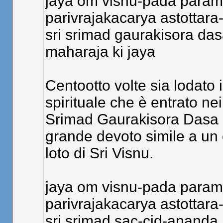
jaya om visnu-pada para
parivrajakacarya astottara
sri srimad gaurakisora das
maharaja ki jaya
Centootto volte sia lodato i
spirituale che è entrato nei
Srimad Gaurakisora Dasa 
grande devoto simile a un c
loto di Sri Visnu.
jaya om visnu-pada para
parivrajakacarya astottara
sri srimad sac-cid-ananda