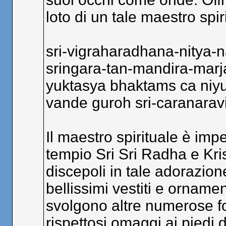
loto di un tale maestro spir
sri-vigraharadhana-nitya-
sringara-tan-mandira-mar
yuktasya bhaktams ca niyun
vande guroh sri-caranara
Il maestro spirituale è im
tempio Sri Sri Radha e Kri
discepoli in tale adorazion
bellissimi vestiti e ornamen
svolgono altre numerose fo
rispettosi omaggi ai piedi d