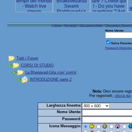
[
Home
|
Registrati
|
Discussioni Attive
|
Discussioni Recenti
Nome Utente:
Salva Passwo
Password Dimentic
Tutti i Forum
CORSI DI STUDIO
La Bhagavad-Gita cosi' com'e'
INTRODUZIONE parte 2
Nota:
Devi essere regis
Per registrarti,
clicca qui
Larghezza finestra:
Nome Utente:
Password:
Icona Messaggio: