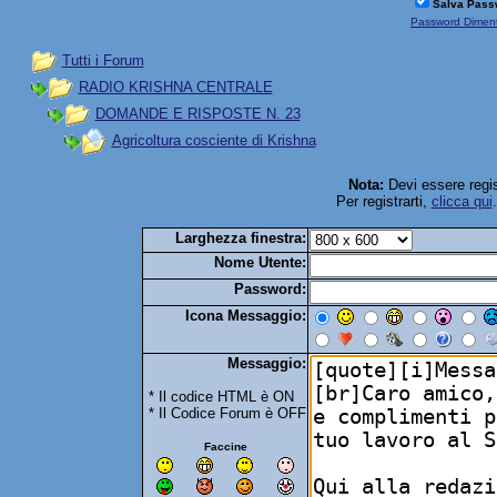
Salva Pass
Password Diment
Tutti i Forum
RADIO KRISHNA CENTRALE
DOMANDE E RISPOSTE N. 23
Agricoltura cosciente di Krishna
Nota:
Devi essere regis
Per registrarti,
clicca qui
Larghezza finestra:
Nome Utente:
Password:
Icona Messaggio:
Messaggio:
* Il codice HTML è ON
* Il Codice Forum è OFF
Faccine