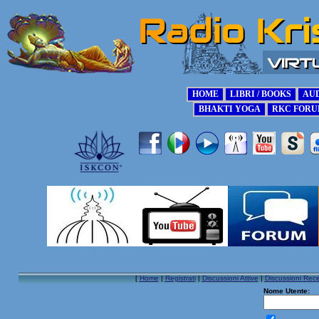
[
Home
|
Registrati
|
Discussioni Attive
|
Discussioni Rece
Nome Utente: