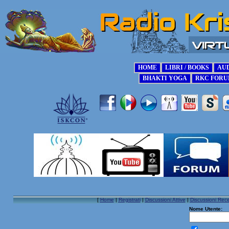
[
Home
|
Registrati
|
Discussioni Attive
|
Discussioni Rece
Nome Utente: