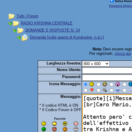
Salva Pass
Password Diment
Tutti i Forum
RADIO KRISHNA CENTRALE
DOMANDE E RISPOSTE N. 14
Domanda [sulla guerra di Kuruksetra, n.d.r.]
Nota:
Devi essere regis
Per registrarti,
clicca qui
Larghezza finestra:
Nome Utente:
Password:
Icona Messaggio:
Messaggio:
* Il codice HTML è ON
* Il Codice Forum è OFF
Faccine