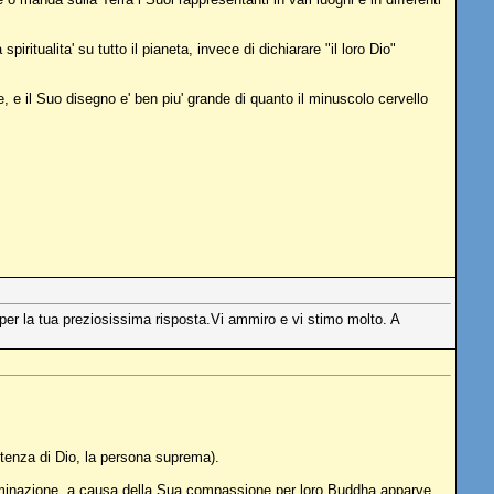
ritualita' su tutto il pianeta, invece di dichiarare "il loro Dio"
ere, e il Suo disegno e' ben piu' grande di quanto il minuscolo cervello
o per la tua preziosissima risposta.Vi ammiro e vi stimo molto. A
stenza di Dio, la persona suprema).
scriminazione, a causa della Sua compassione per loro Buddha apparve