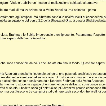
egare i Veda e stabilire un metodo di realizzazione spirituale alternativo.
i tre stadi di realizzazione della Verita' Assoluta, ma soltanto il primo.
sattamente agli antipodi, ma piuttosto sono due diversi livelli di conoscenza de
e nella spiegazione del verso 2.2 della Bhagavad-Gita, a cura di Bhaktivedant
Assoluta: Brahman, lo Spirito impersonale e onnipresente; Paramatma, l'aspetto
tre aspetti della Verità Assoluta:
i, che sono conoscibili da colui che l'ha attuata fino in fondo. Questi tre a
erità Assoluta prendiamo l'esempio del sole, che possiede anch'esso tre aspetti: i 
 avanzato riesce a entrare nell'astro stesso. Lo studente comune che si acconte
 a colui che riesce a realizzare solo l'aspetto Brahman della Verità Assoluta.
a, mentre lo studente capace di entrare nel cuore dell'astro corrisponde a col
tto di studio, i bhakta sono gli spiritualisti più avanzati perché conoscono Bha
ro, ma costituiscono tre campi di studio differenziati secondo i tre livelli di 
ti, corrisponde a raggiungere l'aspetto Brahman.