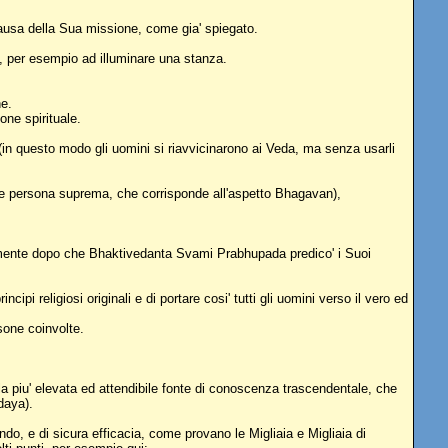
ausa della Sua missione, come gia' spiegato.
ia, per esempio ad illuminare una stanza.
ne.
one spirituale.
 (in questo modo gli uomini si riavvicinarono ai Veda, ma senza usarli
come persona suprema, che corrisponde all'aspetto Bhagavan),
cialmente dopo che Bhaktivedanta Svami Prabhupada predico' i Suoi
cipi religiosi originali e di portare cosi' tutti gli uomini verso il vero ed
sone coinvolte.
a piu' elevata ed attendibile fonte di conoscenza trascendentale, che
daya).
do, e di sicura efficacia, come provano le Migliaia e Migliaia di