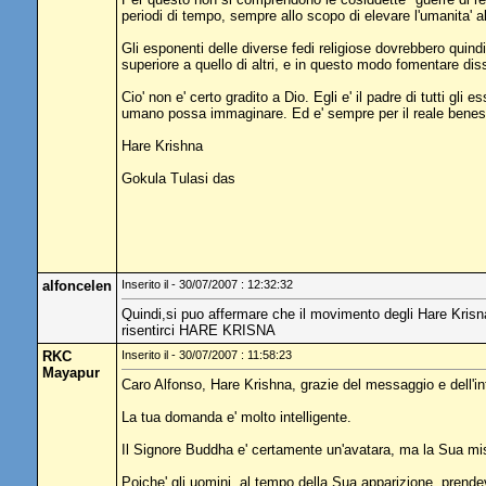
periodi di tempo, sempre allo scopo di elevare l'umanita' al
Gli esponenti delle diverse fedi religiose dovrebbero quindi 
superiore a quello di altri, e in questo modo fomentare dissi
Cio' non e' certo gradito a Dio. Egli e' il padre di tutti gl
umano possa immaginare. Ed e' sempre per il reale beness
Hare Krishna
Gokula Tulasi das
alfoncelen
Inserito il - 30/07/2007 : 12:32:32
Quindi,si puo affermare che il movimento degli Hare Krisna 
risentirci HARE KRISNA
RKC
Inserito il - 30/07/2007 : 11:58:23
Mayapur
Caro Alfonso, Hare Krishna, grazie del messaggio e dell'in
La tua domanda e' molto intelligente.
Il Signore Buddha e' certamente un'avatara, ma la Sua mis
Poiche' gli uomini, al tempo della Sua apparizione, prend