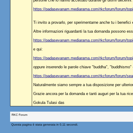
persone che lo hanno accettato durante gli ultimi decenni. 
https://padasevanam.mediarama.com/rkcforum/forum/to
Ti invito a provarlo, per sperimentarne anche tu i benefici ef
Altre informazioni riguardanti la tua domanda possono ess
https://padasevanam.mediarama.com/rkcforum/forum/to
e qui:
https://padasevanam.mediarama.com/rkcforum/forum/to
oppure inserendo le parole chiave "buddha", "buddhismo" e 
https://padasevanam.mediarama.com/rkcforum/forum/sea
Naturalmente siamo sempre a tua disposizione per ulterior
Grazie ancora per la domanda e tanti auguri per la tua rice
Gokula Tulasi das
RKC Forum
Questa pagina è stata generata in 0,11 secondi.