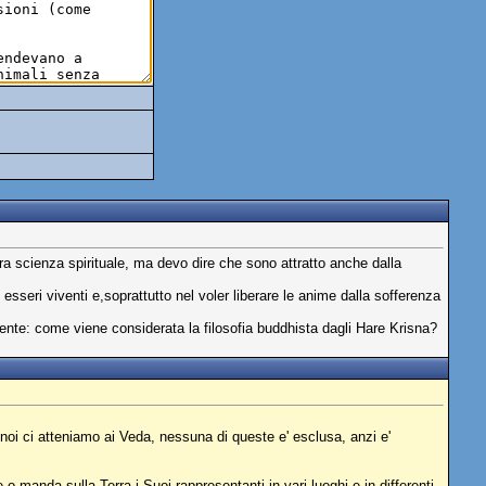
tra scienza spirituale, ma devo dire che sono attratto anche dalla
seri viventi e,soprattutto nel voler liberare le anime dalla sofferenza
uente: come viene considerata la filosofia buddhista dagli Hare Krisna?
 noi ci atteniamo ai Veda, nessuna di queste e' esclusa, anzi e'
o manda sulla Terra i Suoi rappresentanti in vari luoghi e in differenti