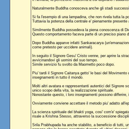
Naturalmente Buddha conosceva anche gli stadi successivi
Si fa l'esempio di una lampadina, che non rivela tutta la p
Tuttavia la potenza della centrale e' pienamente presente a
Similmente Buddha possedeva la piena conoscenza di Dio, 
Questo comportamento faceva parte di un preciso piano del 
Dopo Buddha apparve infatti Sankaracarya (un'emanazione di
come pretesto per uccidere animali).
In seguito il Signore Gesu' Cristo venne, per aprire la st
avvicinandovi gli uomini del suo tempo.
Simile servizio fu svolto da Maometto poco dopo.
Piu' tardi il Signore Caitanya getto' le basi del Moviment
insegnamenti in tutto il mondo.
Molti altri avatara e rappresentanti autentici del Signore son
unico scopo della vita, la realizzazione spirituale.
Nonostante questo, i loro insegnamenti possono differire, i
Ovviamente conviene accettare il metodo piu' adatto all'ep
La scienza spirituale del bhakti yoga, cosi' com'e' spiega
risale a Krishna Stesso, attraverso la successione discip
Srila Prabhupada ha anche stabilito, a beneficio di tutti, 