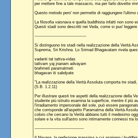
per mettere fine a tale massacro, ma per farlo dovette rinn
Questo metodo pero' non permette di raggiungere l'ultimo de
La filosofia vaisnava e quella buddhista infatti non sono e
Questi stadi sono descritti nei Veda, come si puo' legger
------------------------------------------
Si distinguono tre stadi nella realizzazione della Verità 
Suprema, Sri Krishna. Lo Srimad Bhagavatam rivela questi 
vadanti tat tattva-vidas
tattvam yaj jnanam advayam
brahmeti paramatmeti
bhagavan iti sabdyate
"La realizzazione della Verità Assoluta comporta tre stad
(S.B. 1.2.11)
Per illustrare questi tre aspetti della realizzazione della V
studente più istruito esamina la superficie, mentre il più
l'irradiamento impersonale del sole, può essere paragonato
che corrisponde all'aspetto Paramatma della Verità Assolut
coloro che cercano la Verità abbiano tutti il medesimo ogge
solare e la vita sull'astro sono intimamente connessi tra lo
----------------------------------------
Il Nirvana, la perfezione massima a cui aspirano i buddhis