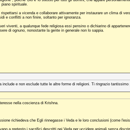
 piano spirituale.
rispettarsi a vicenda e collaborare attivamente per instaurare un clima di vera spi
di e conflitti a non finire, soltanto per ignoranza.
i esseri viventi, a qualunque fede religiosa essi pensino o dichiarino di apparten
ere di ognuno, nonostante la gente in generale non lo sappia.
include e non esclude tutte le altre forme di religioni. Ti ringrazio tantissim
teresse nella coscienza di Krishna.
sione richiedeva che Egli rinnegasse i Veda e le loro conclusioni (come l'esi
evano a pretesto i sacrifici descritti nei Veda per uccidere animali senza di