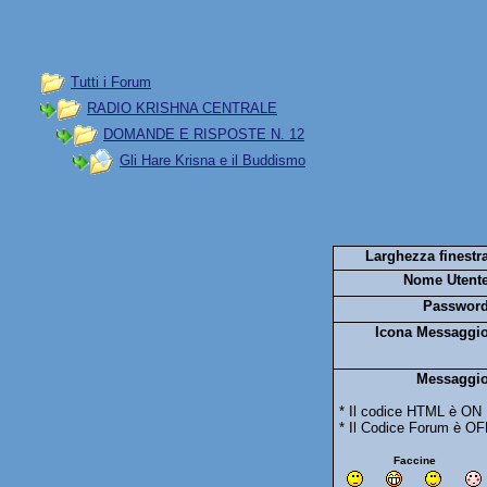
Tutti i Forum
RADIO KRISHNA CENTRALE
DOMANDE E RISPOSTE N. 12
Gli Hare Krisna e il Buddismo
Larghezza finestra
Nome Utente
Password
Icona Messaggio
Messaggio
* Il codice HTML è ON
* Il Codice Forum è OF
Faccine