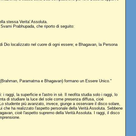
lla stessa Verita' Assoluta.
a Svami Prabhupada, che riporto di seguito:
 di Dio localizzato nel cuore di ogni essere; e Bhagavan, la Persona
spetti (Brahman, Paramatma e Bhagavan) formano un Essere Unico."
raggi, la superficie e l'astro in sè. Il neofita studia solo i raggi, lo
nta di studiare la luce del sole come presenza diffusa, cioè
 Lo studente più avanzato, invece, giunge a osservare il disco solare,
ui che ha realizzato l'aspetto personale della Verità Assoluta. Sebbene
gavan, cioè l'aspetto supremo della Verità Assoluta. I raggi, il disco
comprensione.