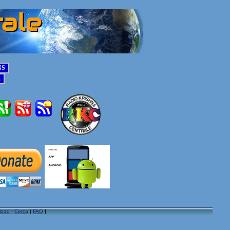
load
|
Cerca
|
FAQ
]