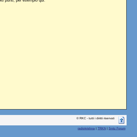
lti punti, per esempio qui:
© RKC - tutti i diritti riservati
radiokrishna
|
TRKN
|
Snitz Forum