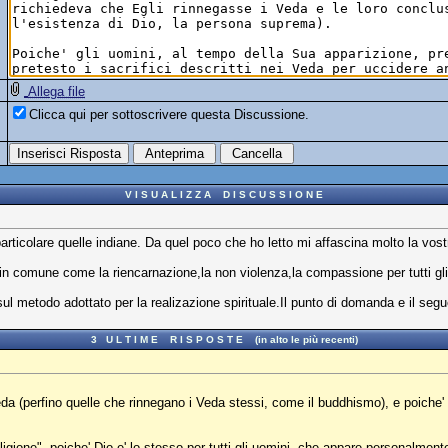
Allega file
Clicca qui per sottoscrivere questa Discussione.
V I S U A L I Z Z A D I S C U S S I O N E
 particolare quelle indiane. Da quel poco che ho letto mi affascina molto la vos
n comune come la riencarnazione,la non violenza,la compassione per tutti gli es
sul metodo adottato per la realizazione spirituale.Il punto di domanda e il seg
3 U L T I M E R I S P O S T E (in alto le più recenti)
eda (perfino quelle che rinnegano i Veda stessi, come il buddhismo), e poiche'
gione", poiche' Dio e' lo stesso per tutti gli uomini, che appare personalmente 