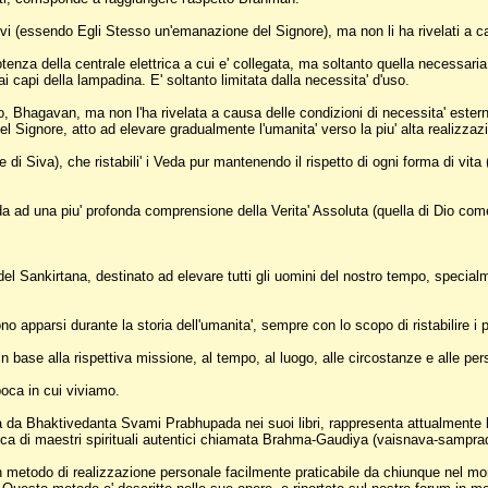
 (essendo Egli Stesso un'emanazione del Signore), ma non li ha rivelati a c
otenza della centrale elettrica a cui e' collegata, ma soltanto quella necessar
i capi della lampadina. E' soltanto limitata dalla necessita' d'uso.
Bhagavan, ma non l'ha rivelata a causa delle condizioni di necessita' ester
Signore, atto ad elevare gradualmente l'umanita' verso la piu' alta realizzazi
 Siva), che ristabili' i Veda pur mantenendo il rispetto di ogni forma di vita
rada ad una piu' profonda comprensione della Verita' Assoluta (quella di Dio 
o del Sankirtana, destinato ad elevare tutti gli uomini del nostro tempo, spe
o apparsi durante la storia dell'umanita', sempre con lo scopo di ristabilire i prin
n base alla rispettiva missione, al tempo, al luogo, alle circostanze e alle per
oca in cui viviamo.
ta da Bhaktivedanta Svami Prabhupada nei suoi libri, rappresenta attualmente l
lica di maestri spirituali autentici chiamata Brahma-Gaudiya (vaisnava-sampra
un metodo di realizzazione personale facilmente praticabile da chiunque nel mon