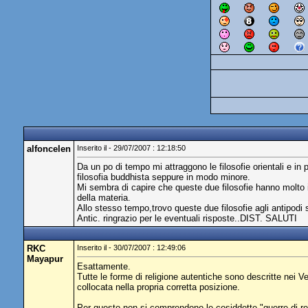
alfoncelen
Inserito il - 29/07/2007 : 12:18:50
Da un po di tempo mi attraggono le filosofie orientali e in
filosofia buddhista seppure in modo minore.
Mi sembra di capire che queste due filosofie hanno molto i
della materia.
Allo stesso tempo,trovo queste due filosofie agli antipodi 
Antic. ringrazio per le eventuali risposte..DIST. SALUTI
RKC
Inserito il - 30/07/2007 : 12:49:06
Mayapur
Esattamente.
Tutte le forme di religione autentiche sono descritte nei V
collocata nella propria corretta posizione.
Per questo non si comprendono le cosiddette "guerre di reli