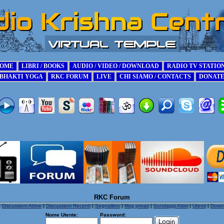
RKC Forum
|
Discussioni Attive
|
Discussioni Recenti
|
Segnalibro
|
Msg privati
|
Sondaggi Attivi
|
Utenti
|
Down
Nome Utente:
Password: