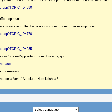
Questo metodo e' descritto nelle sue opere, e riportato sul nostro forum in mo
pic.asp?TOPIC_ID=880
fetti spirituali.
ere trovate in molte discussioni su questo forum, per esempio qui:
pic.asp?TOPIC_ID=770
pic.asp?TOPIC_ID=935
cosi' via nell'apposito motore di ricerca, qui:
rch.asp
i informazioni.
rca della Verita' Assoluta, Hare Krishna !