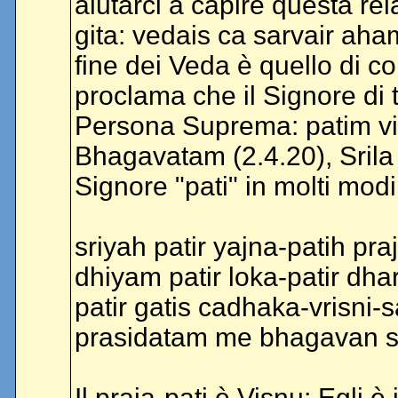
aiutarci a capire questa r
gita: vedais ca sarvair aha
fine dei Veda è quello di co
proclama che il Signore di tu
Persona Suprema: patim v
Bhagavatam (2.4.20), Srila
Signore "pati" in molti modi
sriyah patir yajna-patih praj
dhiyam patir loka-patir dha
patir gatis cadhaka-vrisni-
prasidatam me bhagavan s
Il praja-pati è Visnu; Egli è i