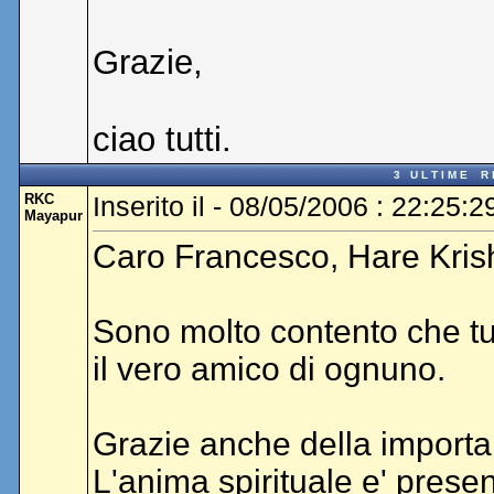
Grazie,
ciao tutti.
3 U L T I M E R I 
RKC
Inserito il - 08/05/2006 : 22:25:2
Mayapur
Caro Francesco, Hare Krishn
Sono molto contento che tu
il vero amico di ognuno.
Grazie anche della import
L'anima spirituale e' pres