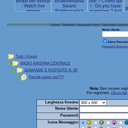
[
Home
|
Registrati
|
Discussioni Attive
|
Discussioni Recenti
Nome Utente:
Salva Passwo
Password Dimentic
Tutti i Forum
RADIO KRISHNA CENTRALE
DOMANDE E RISPOSTE N. 05
Perchè siamo qui???
Nota:
Devi essere regis
Per registrarti,
clicca qui
Larghezza finestra:
Nome Utente:
Password:
Icona Messaggio: