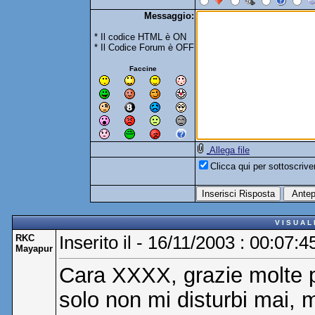
Messaggio:
* Il codice HTML è ON
* Il Codice Forum è OFF
Faccine
Allega file
Clicca qui per sottoscriv
V I S U A L
RKC
Inserito il - 16/11/2003 : 00:07:4
Mayapur
Cara XXXX, grazie molte pe
solo non mi disturbi mai, m