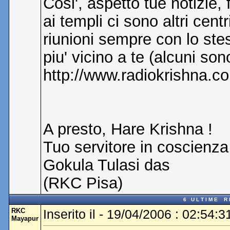
Cosi', aspetto tue notizie,
ai templi ci sono altri cen
riunioni sempre con lo stes
piu' vicino a te (alcuni son
http://www.radiokrishna.com
A presto, Hare Krishna !
Tuo servitore in coscienza
Gokula Tulasi das
(RKC Pisa)
6 U L T I M E R I 
RKC
Inserito il - 19/04/2006 : 02:54:3
Mayapur