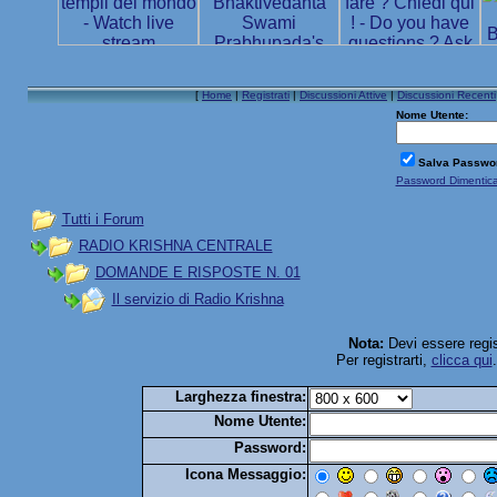
[
Home
|
Registrati
|
Discussioni Attive
|
Discussioni Recenti
Nome Utente:
Salva Passwo
Password Dimentic
Tutti i Forum
RADIO KRISHNA CENTRALE
DOMANDE E RISPOSTE N. 01
Il servizio di Radio Krishna
Nota:
Devi essere regis
Per registrarti,
clicca qui
Larghezza finestra:
Nome Utente:
Password:
Icona Messaggio: