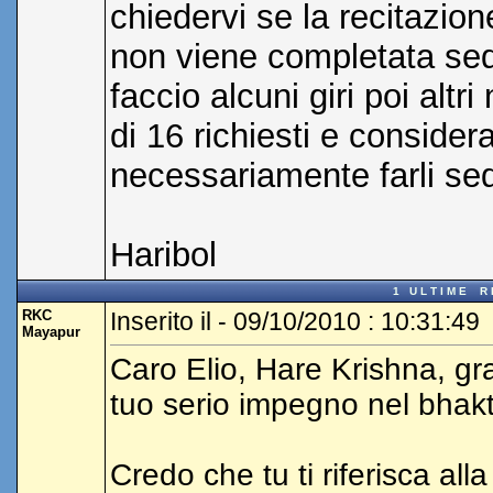
chiedervi se la recitazion
non viene completata sequ
faccio alcuni giri poi altri
di 16 richiesti e consider
necessariamente farli s
Haribol
1 U L T I M E R I 
RKC
Inserito il - 09/10/2010 : 10:31:49
Mayapur
Caro Elio, Hare Krishna, gr
tuo serio impegno nel bhakt
Credo che tu ti riferisca all