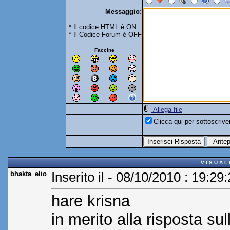
Messaggio:
* Il codice HTML è ON
* Il Codice Forum è OFF
Faccine
Allega file
Clicca qui per sottoscriv
V I S U A L
bhakta_elio
Inserito il - 08/10/2010 : 19:29
hare krisna
in merito alla risposta su