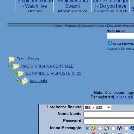
[
Home
|
Registrati
|
Discussioni Attive
|
Discussioni Recenti
Nome Utente:
Salva Passwo
Password Dimentic
Tutti i Forum
RADIO KRISHNA CENTRALE
DOMANDE E RISPOSTE N. 21
japa mala
Nota:
Devi essere regis
Per registrarti,
clicca qui
Larghezza finestra:
Nome Utente:
Password:
Icona Messaggio: