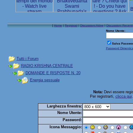
[
Home
|
Registrati
|
Discussioni Attive
|
Discussioni Recenti
Nome Utente:
Salva Passwo
Password Dimentic
Tutti i Forum
RADIO KRISHNA CENTRALE
DOMANDE E RISPOSTE N. 20
Energia sessuale
Nota:
Devi essere regis
Per registrarti,
clicca qui
Larghezza finestra:
Nome Utente:
Password:
Icona Messaggio: