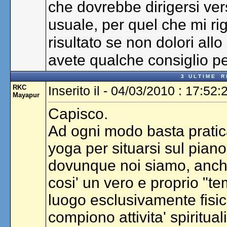
che dovrebbe dirigersi ver
usuale, per quel che mi r
risultato se non dolori all
avete qualche consiglio p
3 U L T I M E R I 
RKC
Inserito il - 04/03/2010 : 17:52:
Mayapur
Capisco.
Ad ogni modo basta praticar
yoga per situarsi sul pian
dovunque noi siamo, anche
cosi' un vero e proprio "te
luogo esclusivamente fisi
compiono attivita' spirituali