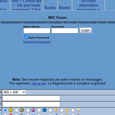
RKC Forum
|
Discussioni Attive
|
Discussioni Recenti
|
Segnalibro
|
Msg privati
|
Sondaggi Attivi
|
Utenti
|
Down
Nome Utente:
Password:
Salva Password
Password Dimenticata?
Nota:
Devi essere registrato per poter inserire un messaggio.
Per registrarti,
clicca qui
. La Registrazione è semplice e gratuita!
:
:
:
: