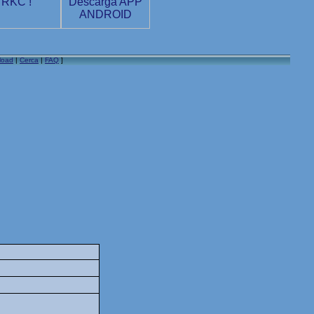
load
|
Cerca
|
FAQ
]