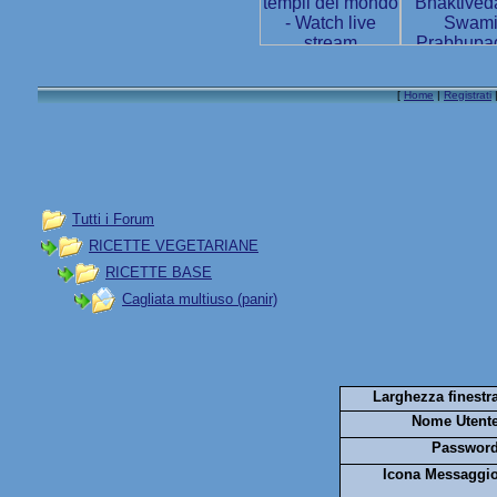
[
Home
|
Registrati
Tutti i Forum
RICETTE VEGETARIANE
RICETTE BASE
Cagliata multiuso (panir)
Larghezza finestra
Nome Utente
Password
Icona Messaggio