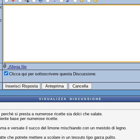
:
F
Allega file
Clicca qui per sottoscrivere questa Discussione.
V I S U A L I Z Z A D I S C U S S I O N E
perchè si presta a numerose ricette sia dolci che salate.
iente base per numerose ricette.
amma e versate il succo del limone mischiando con un mestolo di legno.
latte che potrete mettere a scolare in un tessuto tipo garza pulito.