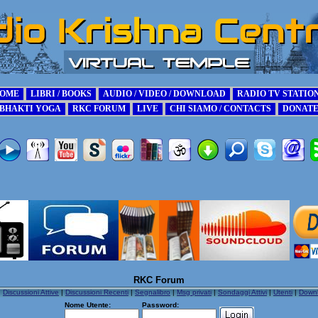
RKC Forum
|
Discussioni Attive
|
Discussioni Recenti
|
Segnalibro
|
Msg privati
|
Sondaggi Attivi
|
Utenti
|
Down
Nome Utente:
Password: