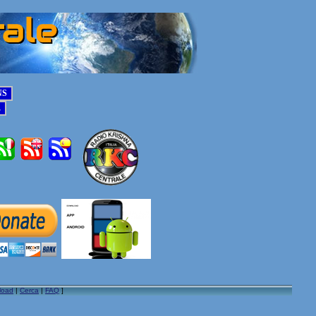
load
|
Cerca
|
FAQ
]