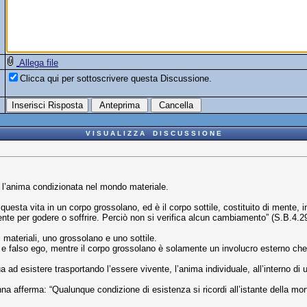
Allega file
Clicca qui per sottoscrivere questa Discussione.
V I S U A L I Z Z A D I S C U S S I O N E
 l’anima condizionata nel mondo materiale.
sta vita in un corpo grossolano, ed è il corpo sottile, costituito di mente, in
ente per godere o soffrire. Perciò non si verifica alcun cambiamento” (S.B.4.2
i materiali, uno grossolano e uno sottile.
a e falso ego, mentre il corpo grossolano è solamente un involucro esterno che
 ad esistere trasportando l’essere vivente, l’anima individuale, all’interno di
a afferma: “Qualunque condizione di esistenza si ricordi all’istante della mor