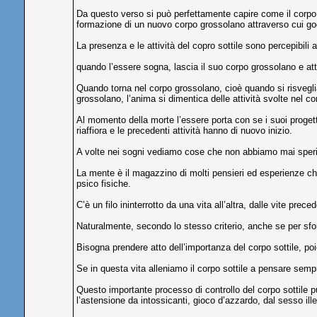
Da questo verso si può perfettamente capire come il corpo so
formazione di un nuovo corpo grossolano attraverso cui gode
La presenza e le attività del copro sottile sono percepibili a
quando l’essere sogna, lascia il suo corpo grossolano e attr
Quando torna nel corpo grossolano, cioè quando si risveglia
grossolano, l’anima si dimentica delle attività svolte nel c
Al momento della morte l’essere porta con se i suoi progetti 
riaffiora e le precedenti attività hanno di nuovo inizio.
A volte nei sogni vediamo cose che non abbiamo mai sperim
La mente è il magazzino di molti pensieri ed esperienze che
psico fisiche.
C’è un filo ininterrotto da una vita all’altra, dalle vite pr
Naturalmente, secondo lo stesso criterio, anche se per sfort
Bisogna prendere atto dell’importanza del corpo sottile, po
Se in questa vita alleniamo il corpo sottile a pensare semp
Questo importante processo di controllo del corpo sottile può
l’astensione da intossicanti, gioco d’azzardo, dal sesso illec