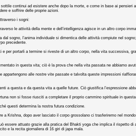
ttile continui ad esistere anche dopo la morte, e come in base ai pensieri accum
re e soffrire delle proprie azioni.
ttraverso i sogni:
averso le attività della mente e dell’intelligenza agisce in un altro corpo imm
 dal sogno, l’anima individuale si dimentica delle attività compiute nel sogn
orpo precedente.
e per portarli a termine si riveste di un altro corpo, nella vita successiva, gr
entato in questa vita; ciò è la prova che nella vita passata ne abbiamo avut
 appartengono alle nostre vite passate e talvolta queste impressioni riaffioran
ecedenti a questa e da questa vita a quelle future. Ciò giustifica l’espressione 
una non si fosse riusciti a completare il proprio cammino spirituale in questa 
iché questi determina la nostra futura condizione.
re a Krishna, dopo aver lasciato il corpo grossolano ci trasferiremo nel mondo 
 essere attuato grazie alla pratica del Bhakti yoga che implica il rispetto di al
ito e la recita giornaliera di 16 giri di japa mala.