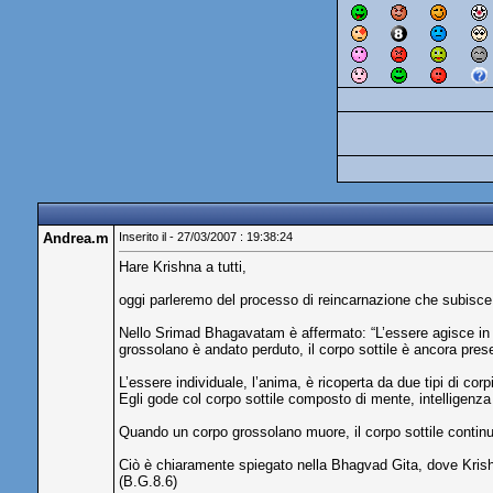
Andrea.m
Inserito il - 27/03/2007 : 19:38:24
Hare Krishna a tutti,
oggi parleremo del processo di reincarnazione che subisce
Nello Srimad Bhagavatam è affermato: “L’essere agisce in que
grossolano è andato perduto, il corpo sottile è ancora pres
L’essere individuale, l’anima, è ricoperta da due tipi di corp
Egli gode col corpo sottile composto di mente, intelligenz
Quando un corpo grossolano muore, il corpo sottile continua
Ciò è chiaramente spiegato nella Bhagvad Gita, dove Krishn
(B.G.8.6)