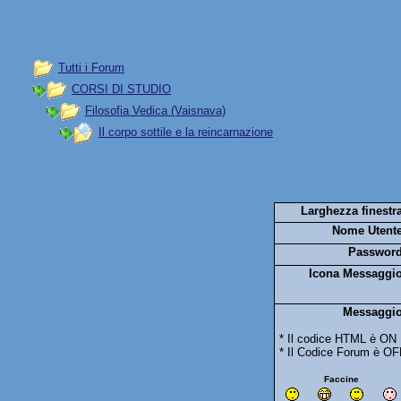
Tutti i Forum
CORSI DI STUDIO
Filosofia Vedica (Vaisnava)
Il corpo sottile e la reincarnazione
Larghezza finestra
Nome Utente
Password
Icona Messaggio
Messaggio
* Il codice HTML è ON
* Il Codice Forum è OF
Faccine