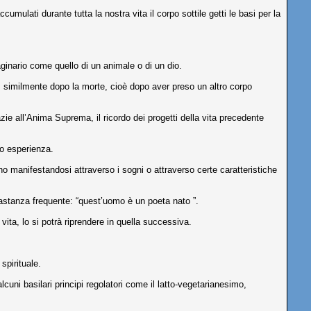
ulati durante tutta la nostra vita il corpo sottile getti le basi per la
aginario come quello di un animale o di un dio.
o; similmente dopo la morte, cioè dopo aver preso un altro corpo
azie all’Anima Suprema, il ricordo dei progetti della vita precedente
o esperienza.
o manifestandosi attraverso i sogni o attraverso certe caratteristiche
abbastanza frequente: “quest’uomo è un poeta nato ”.
vita, lo si potrà riprendere in quella successiva.
spirituale.
cuni basilari principi regolatori come il latto-vegetarianesimo,