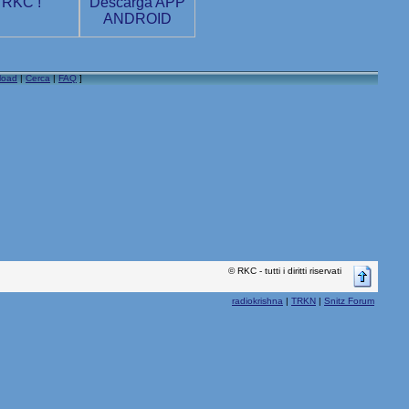
load
|
Cerca
|
FAQ
]
© RKC - tutti i diritti riservati
radiokrishna
|
TRKN
|
Snitz Forum