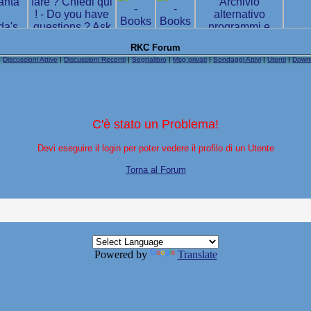
RKC Forum
|
Discussioni Attive
|
Discussioni Recenti
|
Segnalibro
|
Msg privati
|
Sondaggi Attivi
|
Utenti
|
Down
C'è stato un Problema!
Devi eseguire il login per poter vedere il profilo di un Utente
Torna al Forum
Powered by
Translate