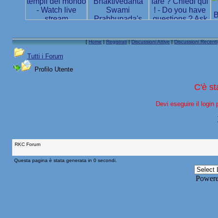
[
Home
|
Registrati
|
Discussioni Attive
|
Discussioni Recenti
Tutti i Forum
Profilo Utente
C'è s
Devi eseguire il login 
RKC Forum
Questa pagina è stata generata in 0 secondi.
Power