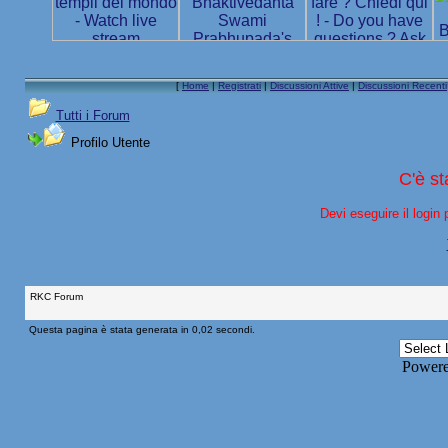
[
Home
|
Registrati
|
Discussioni Attive
|
Discussioni Recenti
Tutti i Forum
Profilo Utente
C'è s
Devi eseguire il login 
RKC Forum
Questa pagina è stata generata in 0,02 secondi.
Power