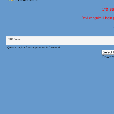
C'è s
Devi eseguire il login 
RKC Forum
Questa pagina è stata generata in 0 secondi.
Power