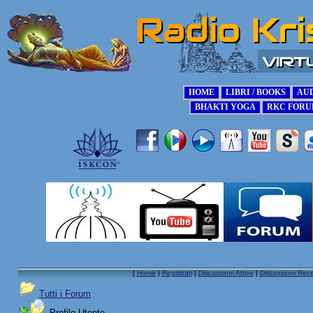
[
Home
|
Registrati
|
Discussioni Attive
|
Discussioni Rece
Tutti i Forum
Profilo Utente