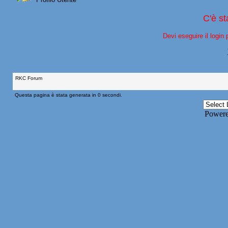
C'è s
Devi eseguire il login 
RKC Forum
Questa pagina è stata generata in 0 secondi.
Power