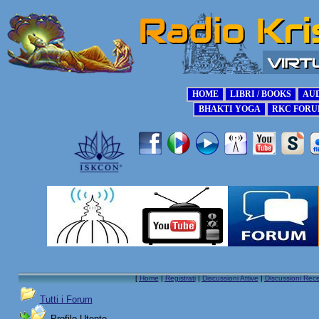
[
Home
|
Registrati
|
Discussioni Attive
|
Discussioni Rece
Tutti i Forum
Profilo Utente