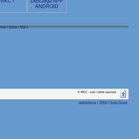
load
|
Cerca
|
FAQ
]
© RKC - tutti i diritti riservati
radiokrishna
|
TRKN
|
Snitz Forum