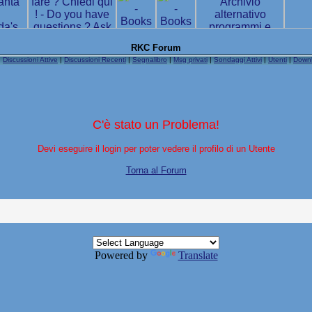
RKC Forum
|
Discussioni Attive
|
Discussioni Recenti
|
Segnalibro
|
Msg privati
|
Sondaggi Attivi
|
Utenti
|
Down
C'è stato un Problema!
Devi eseguire il login per poter vedere il profilo di un Utente
Torna al Forum
Powered by
Translate