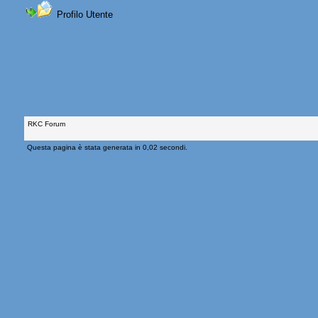
Profilo Utente
RKC Forum
Questa pagina è stata generata in 0,02 secondi.