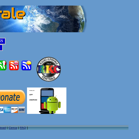
load
|
Cerca
|
FAQ
]