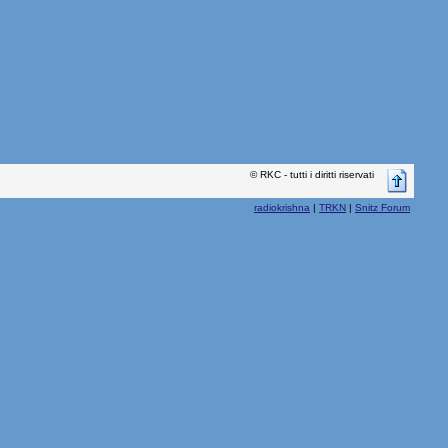
© RKC - tutti i diritti riservati
radiokrishna
|
TRKN
|
Snitz Forum