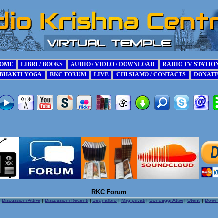
RKC Forum
|
Discussioni Attive
|
Discussioni Recenti
|
Segnalibro
|
Msg privati
|
Sondaggi Attivi
|
Utenti
|
Down