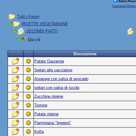
Salva Pass
Password Diment
Tutti i Forum
RICETTE VEGETARIANE
SECONDI PIATTI
Qui c'è:
Discussione
Patate Gauranga
Seitan alla cacciatora
Asparagi con salsa di avocado
seitan con salsa di rucola
Zucchine ripiene
Torrone
Patate ripiene
Parmigiana "leggera"
Kofta