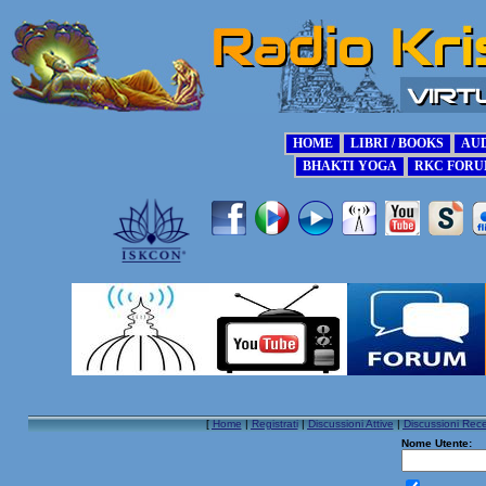
[
Home
|
Registrati
|
Discussioni Attive
|
Discussioni Rece
Nome Utente: