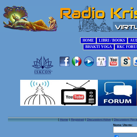
[
Home
|
Registrati
|
Discussioni Attive
|
Discussioni Rece
Nome Utente: