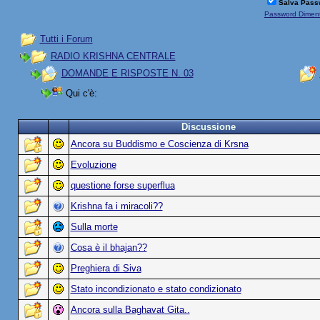
Salva Pass
Password Diment
Tutti i Forum
RADIO KRISHNA CENTRALE
DOMANDE E RISPOSTE N. 03
Qui c'è:
Discussione
Ancora su Buddismo e Coscienza di Krsna
Evoluzione
questione forse superflua
Krishna fa i miracoli??
Sulla morte
Cosa è il bhajan??
Preghiera di Siva
Stato incondizionato e stato condizionato
Ancora sulla Baghavat Gita..