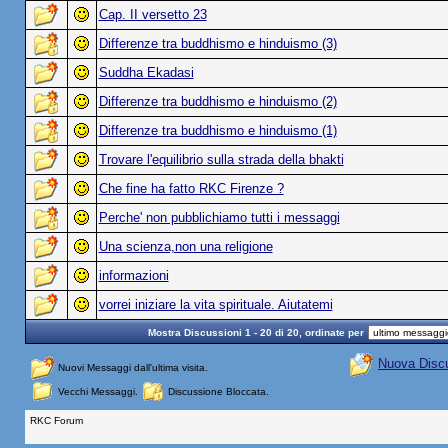
Cap. II versetto 23
Differenze tra buddhismo e hinduismo (3)
Suddha Ekadasi
Differenze tra buddhismo e hinduismo (2)
Differenze tra buddhismo e hinduismo (1)
Trovare l'equilibrio sulla strada della bhakti
Che fine ha fatto RKC Firenze ?
Perche' non pubblichiamo tutti i messaggi
Una scienza,non una religione
informazioni
vorrei iniziare la vita spirituale. Aiutatemi
Mostra Discussioni 1 - 20 di 20, ordinate per
Nuova Disc
Nuovi Messaggi dall'ultima visita.
Vecchi Messaggi.
Discussione Bloccata.
RKC Forum