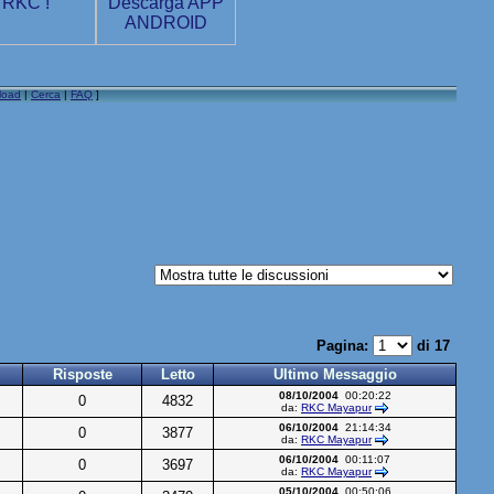
load
|
Cerca
|
FAQ
]
Pagina:
di 17
Risposte
Letto
Ultimo Messaggio
08/10/2004
00:20:22
0
4832
da:
RKC Mayapur
06/10/2004
21:14:34
0
3877
da:
RKC Mayapur
06/10/2004
00:11:07
0
3697
da:
RKC Mayapur
05/10/2004
00:50:06