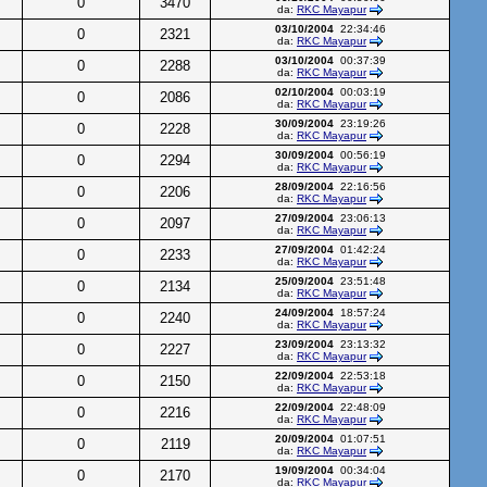
0
3470
da:
RKC Mayapur
03/10/2004
22:34:46
0
2321
da:
RKC Mayapur
03/10/2004
00:37:39
0
2288
da:
RKC Mayapur
02/10/2004
00:03:19
0
2086
da:
RKC Mayapur
30/09/2004
23:19:26
0
2228
da:
RKC Mayapur
30/09/2004
00:56:19
0
2294
da:
RKC Mayapur
28/09/2004
22:16:56
0
2206
da:
RKC Mayapur
27/09/2004
23:06:13
0
2097
da:
RKC Mayapur
27/09/2004
01:42:24
0
2233
da:
RKC Mayapur
25/09/2004
23:51:48
0
2134
da:
RKC Mayapur
24/09/2004
18:57:24
0
2240
da:
RKC Mayapur
23/09/2004
23:13:32
0
2227
da:
RKC Mayapur
22/09/2004
22:53:18
0
2150
da:
RKC Mayapur
22/09/2004
22:48:09
0
2216
da:
RKC Mayapur
20/09/2004
01:07:51
0
2119
da:
RKC Mayapur
19/09/2004
00:34:04
0
2170
da:
RKC Mayapur