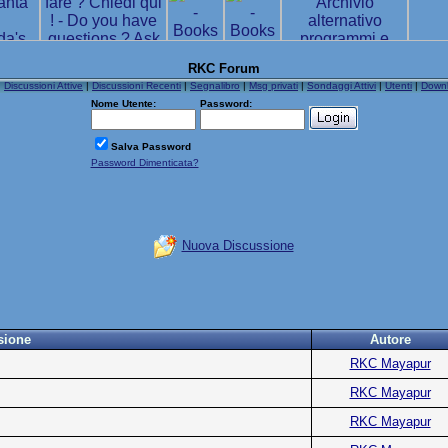
RKC Forum
|
Discussioni Attive
|
Discussioni Recenti
|
Segnalibro
|
Msg privati
|
Sondaggi Attivi
|
Utenti
|
Down
Nome Utente:
Password:
Salva Password
Password Dimenticata?
Nuova Discussione
sione
Autore
RKC Mayapur
RKC Mayapur
RKC Mayapur