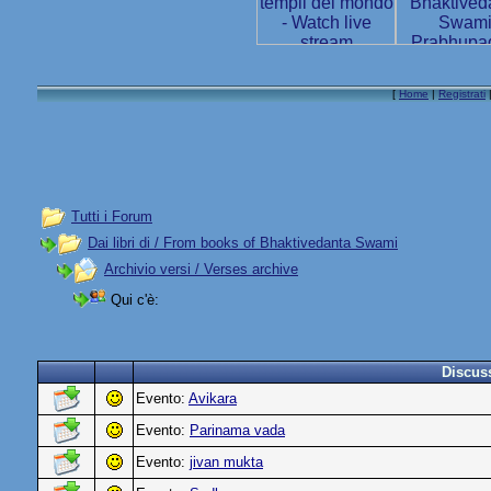
[
Home
|
Registrati
Tutti i Forum
Dai libri di / From books of Bhaktivedanta Swami
Archivio versi / Verses archive
Qui c'è:
Discus
Evento:
Avikara
Evento:
Parinama vada
Evento:
jivan mukta