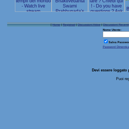
[
Home
|
Registrati
|
Discussioni Attive
|
Discussioni Recenti
Nome Utente:
Salva Passwo
Password Dimentic
Devi essere loggato 
Puoi re