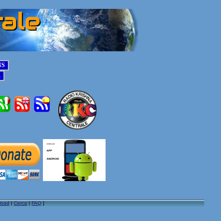
load
|
Cerca
|
FAQ
]