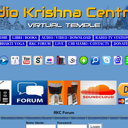
RKC Forum
|
Discussioni Attive
|
Discussioni Recenti
|
Segnalibro
|
Msg privati
|
Sondaggi Attivi
|
Utenti
|
Down
Nome Utente:
Password: