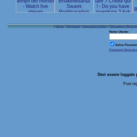
[
Home
|
Registrati
|
Discussioni Attive
|
Discussioni Recenti
Nome Utente:
Salva Passwo
Password Dimentic
Devi essere loggato 
Puoi re