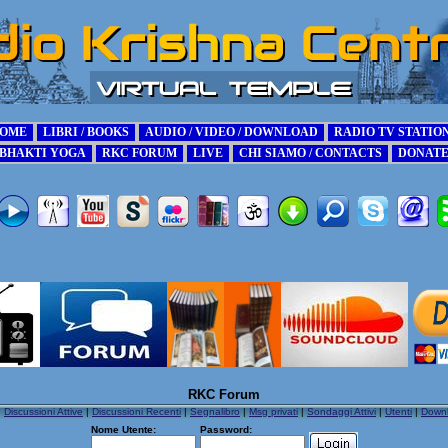
RKC Forum
|
Discussioni Attive
|
Discussioni Recenti
|
Segnalibro
|
Msg privati
|
Sondaggi Attivi
|
Utenti
|
Down
Nome Utente:
Password: