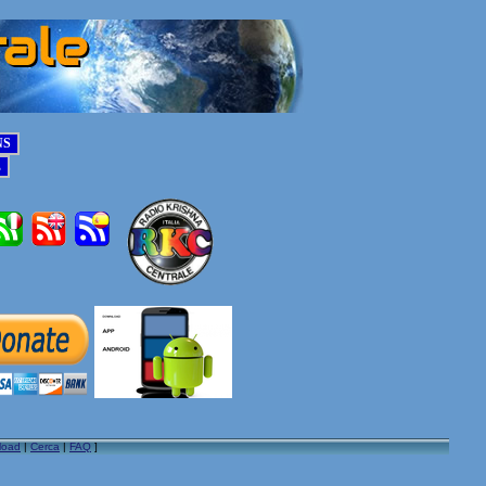
load
|
Cerca
|
FAQ
]