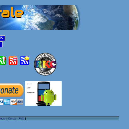
load
|
Cerca
|
FAQ
]