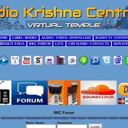
RKC Forum
|
Discussioni Attive
|
Discussioni Recenti
|
Segnalibro
|
Msg privati
|
Sondaggi Attivi
|
Utenti
|
Down
Nome Utente:
Password: