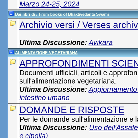
Marzo 24-25, 2024
Dai libri di / From books of Bhaktivedanta Swami
Archivio versi / Verses archi
Ultima Discussione:
Avikara
ALIMENTAZIONE VEGETARIANA
APPROFONDIMENTI SCIENT
Documenti ufficiali, articoli e approfo
sull'alimentazione vegetariana.
Ultima Discussione:
Aggiornamento
intestino umano
DOMANDE E RISPOSTE
Per le domande sull'alimentazione e l
Ultima Discussione:
Uso dell'Assafet
e cipolla)