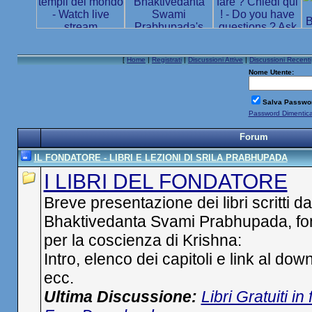
[
Home
|
Registrati
|
Discussioni Attive
|
Discussioni Recenti
Nome Utente:
Salva Passwo
Password Dimentic
Forum
IL FONDATORE - LIBRI E LEZIONI DI SRILA PRABHUPADA
I LIBRI DEL FONDATORE
Breve presentazione dei libri scritti d
Bhaktivedanta Svami Prabhupada, fond
per la coscienza di Krishna:
Intro, elenco dei capitoli e link al do
ecc.
Ultima Discussione:
Libri Gratuiti i